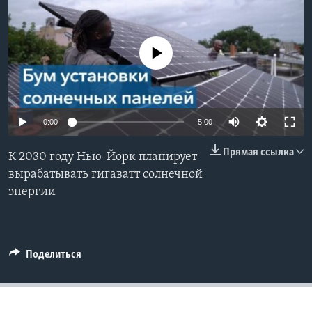
Learning English
No media source currently available
СОЦИАЛЬНЫЕ СЕТИ
0:00
5:00
Языки
Прямая ссылка
К 2030 году Нью-Йорк планирует
вырабатывать гигаватт солнечной
энергии
Поделиться