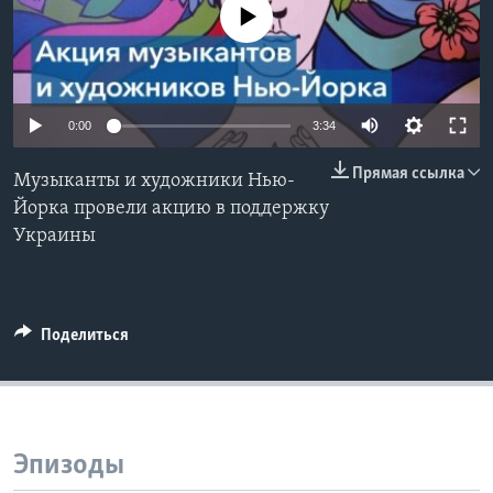
No media source currently available
Learning English
СОЦИАЛЬНЫЕ СЕТИ
0:00
3:34
Прямая ссылка
Музыканты и художники Нью-
Языки
Йорка провели акцию в поддержку
Украины
Поделиться
Эпизоды