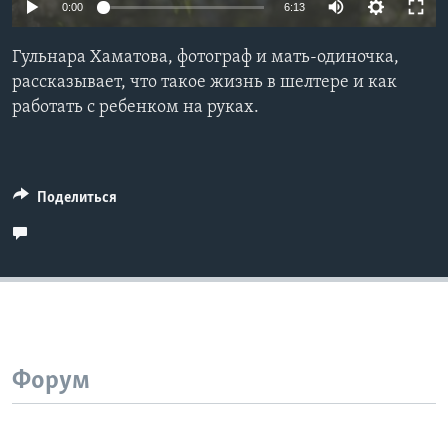
0:00
6:13
Learning English
Гульнара Хаматова, фотограф и мать-одиночка,
рассказывает, что такое жизнь в шелтере и как
СОЦИАЛЬНЫЕ СЕТИ
работать с ребенком на руках.
Языки
Поделиться
Форум