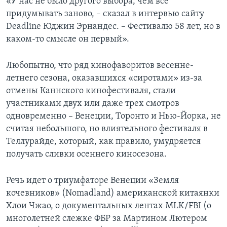
«У нас не было другого выбора, чем все
придумывать заново, – сказал в интервью сайту
Deadline Юджин Эрнандес. – Фестивалю 58 лет, но в
каком-то смысле он первый».
Любопытно, что ряд кинофаворитов весенне-
летнего сезона, оказавшихся «сиротами» из-за
отмены Каннского кинофестиваля, стали
участниками двух или даже трех смотров
одновременно – Венеции, Торонто и Нью-Йорка, не
считая небольшого, но влиятельного фестиваля в
Теллурайде, который, как правило, умудряется
получать сливки осеннего киносезона.
Речь идет о триумфаторе Венеции «Земля
кочевников» (Nomadland) американской китаянки
Хлои Чжао, о документальных лентах MLK/FBI (о
многолетней слежке ФБР за Мартином Лютером