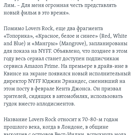
Лим. – Для меня огромная честь представлять
новый фильм в это время».
Помимо Lovers Rock, еще два фрагмента
«Топорика», «Красное, белое и синее» (Red, White
and Blue) и «Мангры» (Mangrove), запланированы
для показа на NYFF. Объявлено, что позднее в этом
году весь сериал станет доступен подписчикам
сервиса Amazon Prime. На премьере в драйв-ине в
Квинсе на экране появился новый исполнительный
директор NYFF Юджин Эрнандес, сменивший на
этом посту в феврале Кента Джонса. Он призвал
зрителей, сидящих в автомобилях, использовать
гудок вместо аплодисментов.
Название Lovers Rock относит к 70-80-м годам
прошлого века, когда в Лондоне, в общине
выходцев с островов Вест-Индии, вспыхнула мода