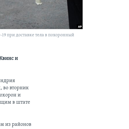
19 при доставке тела в похоронный
Квинс и
андрия
, во вторник
охорон и
ющим в штате
ом из районов