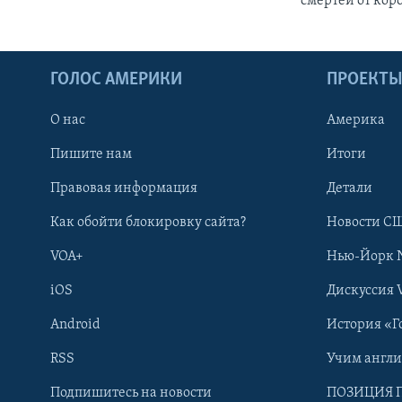
смертей от кор
ГОЛОС АМЕРИКИ
ПРОЕКТ
О нас
Америка
Пишите нам
Итоги
Правовая информация
Детали
Как обойти блокировку сайта?
Новости СШ
VOA+
Нью-Йорк 
iOS
Дискуссия 
Android
История «Г
RSS
Учим англ
Learning English
Подпишитесь на новости
ПОЗИЦИЯ 