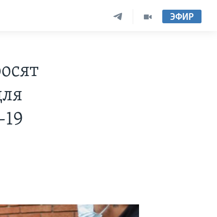
ЭФИР
осят
для
-19