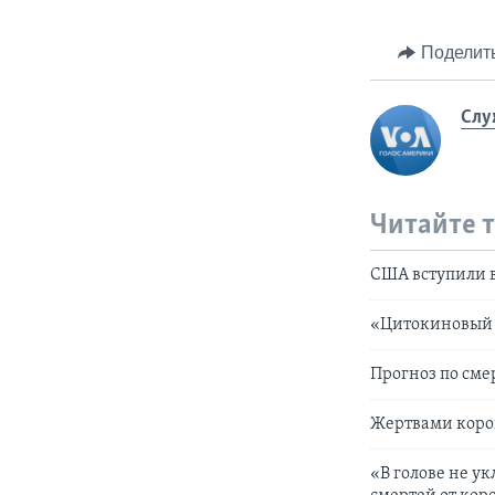
Поделит
Слу
Читайте 
США вступили в
«Цитокиновый 
Прогноз по сме
Жертвами корон
«В голове не у