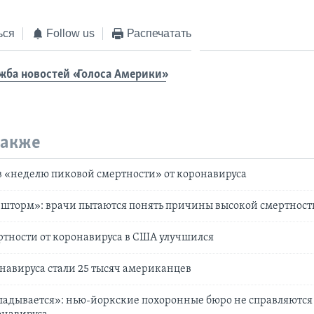
ься
Follow us
Распечатать
жба новостей «Голоса Америки»
также
 «неделю пиковой смертности» от коронавируса
шторм»: врачи пытаются понять причины высокой смертности
ртности от коронавируса в США улучшился
авируса стали 25 тысяч американцев
кладывается»: нью-йоркские похоронные бюро не справляются