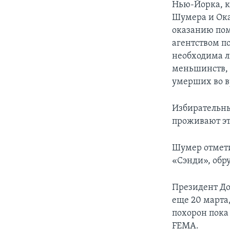
Нью-Йорка, к
Шумера и Ока
оказанию пом
агентством п
необходима л
меньшинств, 
умерших во в
Избирательны
проживают эт
Шумер отмети
«Сэнди», обр
Президент До
еще 20 марта
похорон пока
FEMA.