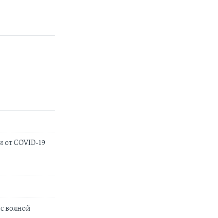
 от COVID-19
 с волной