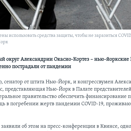
ы использовать средства защиты, чтобы не заразиться COVID-
Йорк
й округ Александрии Окасио-Кортез – нью-йоркские 
бенно пострадали от пандемии
, сенатор от штата Нью-Йорк, и конгрессвумен Алекс
с, представляющая Нью-Йорк в Палате представителей
еральное правительство обеспечить финансирование п
щь в погребении жертв пандемии COVID-19, прожива
 заявили об этом на пресс-конференции в Квинсе, одн