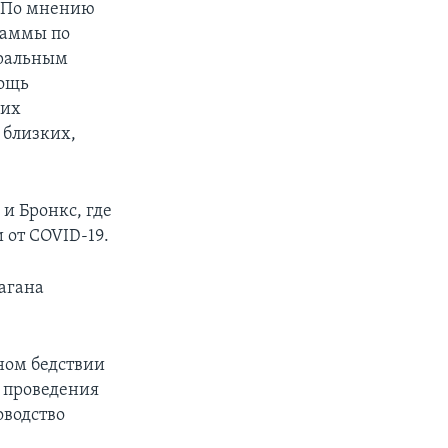
. По мнению
раммы по
еральным
мощь
ких
 близких,
и Бронкс, где
 от COVID-19.
агана
ном бедствии
 проведения
оводство