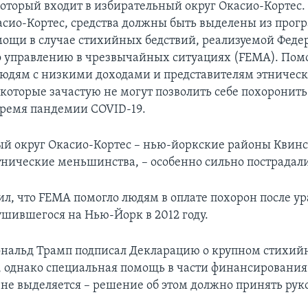
оторый входит в избирательный округ Окасио-Кортес
сио-Кортес, средства должны быть выделены из прог
ощи в случае стихийных бедствий, реализуемой Фед
о управлению в чрезвычайных ситуациях (FEMA). По
юдям с низкими доходами и представителям этничес
которые зачастую не могут позволить себе похоронить
ремя пандемии COVID-19.
й округ Окасио-Кортес – нью-йоркские районы Квинс 
нические меньшинства, – особенно сильно пострадали
л, что FEMA помогло людям в оплате похорон после ур
ушившегося на Нью-Йорк в 2012 году.
нальд Трамп подписал Декларацию о крупном стихий
, однако специальная помощь в части финансирования
 не выделяется – решение об этом должно принять рук