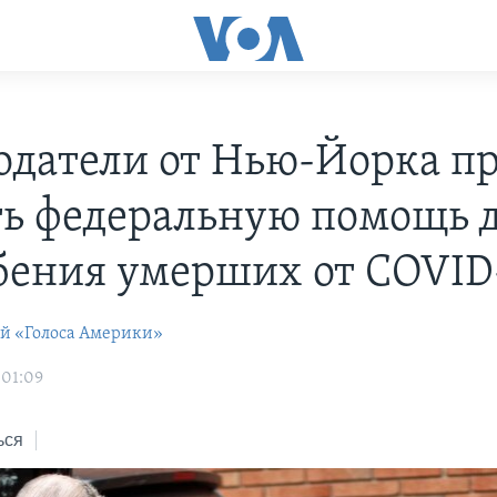
одатели от Нью-Йорка пр
ть федеральную помощь 
бения умерших от COVID
ей «Голоса Америки»
 01:09
ься