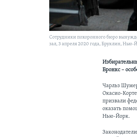
Сотрудники похоронного бюро вынужден
зал, 3 апреля 2020 года, Бруклин, Нью-
Избирательны
Бронкс – осо
Чарльз Шумер
Окасио-Корте
призвали фед
оказать помо
Нью-Йорк.
Законодатели