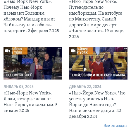
«Нью-Йорк New York».
«Нью-Йорк New York».
Почему Нью-Йорк
Путеводитель по
называют Большим
ньюйоркцам. На автобусе
яблоком? Мандарины из
по Манхэттену. Самый
Чайна-тауна и собаки-
дорогой в мире десерт.
недотроги. 2 февраля 2025
«Чистое золото». 19 января
2025
ЯНВАРЬ 05, 2025
ДЕКАБРЬ 22, 2024
«Нью-Йорк New York».
«Нью-Йорк New York». Что
Люди, которые делают
успеть увидеть в Нью-
Нью-Йорк уникальным. 5
Йорке до Нового года?
января 2025
Наши рекомендации. 22
декабря 2024
Все эпизоды