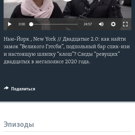
Learning English
0:00
24:57
СОЦИАЛЬНЫЕ СЕТИ
Нью-Йорк , New York // Двадцатые 2.0: как найти
замок “Великого Гэтсби”, подпольный бар спик-изи
и настоящую шляпку “клош”? Следы “ревущих”
Языки
двадцатых в мегаполисе 2020 года.
Поделиться
Эпизоды