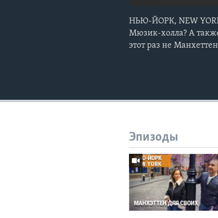
НЬЮ-ЙОРК, NEW YORK /
Мюзик-холла? А также:
этот раз не Манхеттен
Эпизоды