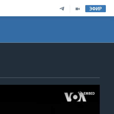
ЭФИР
EMBED