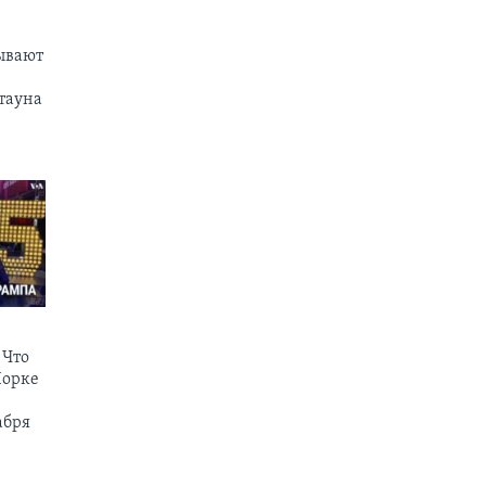
ывают
тауна
 Что
Йорке
абря