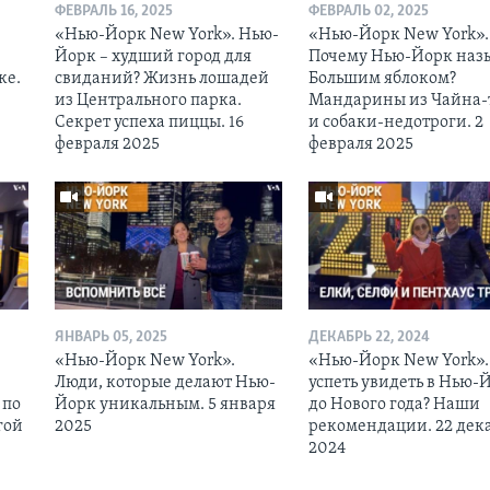
ФЕВРАЛЬ 16, 2025
ФЕВРАЛЬ 02, 2025
«Нью-Йорк New York». Нью-
«Нью-Йорк New York».
Йорк – худший город для
Почему Нью-Йорк наз
ке.
свиданий? Жизнь лошадей
Большим яблоком?
из Центрального парка.
Мандарины из Чайна-
Секрет успеха пиццы. 16
и собаки-недотроги. 2
февраля 2025
февраля 2025
ЯНВАРЬ 05, 2025
ДЕКАБРЬ 22, 2024
«Нью-Йорк New York».
«Нью-Йорк New York».
Люди, которые делают Нью-
успеть увидеть в Нью-
 по
Йорк уникальным. 5 января
до Нового года? Наши
гой
2025
рекомендации. 22 дек
2024