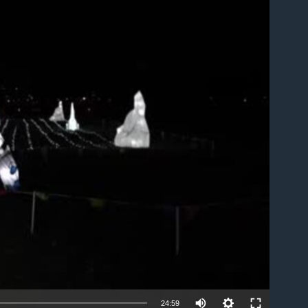
able
24:59