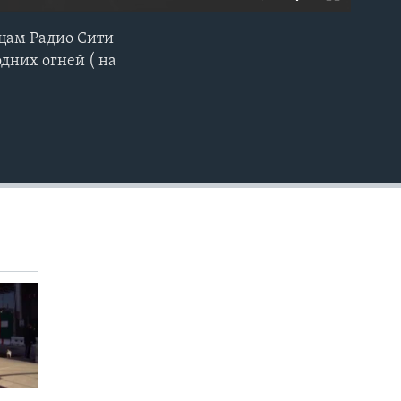
цам Радио Сити
EMBED
одних огней ( на