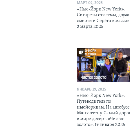
МАРТ 02, 2025
«Нью-Йорк New York».
Сигареты от астмы, доула
смерти и Серёга в массов
2 марта 2025
ЯНВАРЬ 19, 2025
«Нью-Йорк New York».
Путеводитель по
ньюйоркцам. На автобусе
Манхэттену. Самый доро
в мире десерт. «Чистое
золото». 19 января 2025