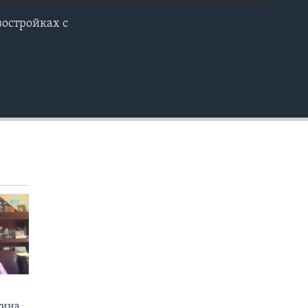
востройках c
EMBED
тина