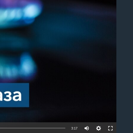
able
3:17