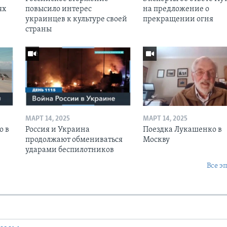
ях
повысило интерес
на предложение о
украинцев к культуре своей
прекращении огня
страны
МАРТ 14, 2025
МАРТ 14, 2025
о в
Россия и Украина
Поездка Лукашенко в
продолжают обмениваться
Москву
ударами беспилотников
Все э
Ы