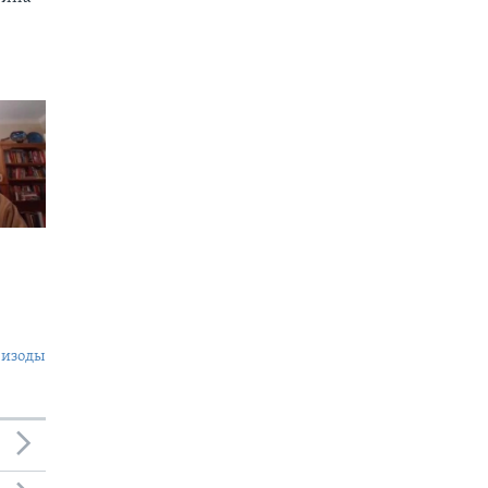
пизоды