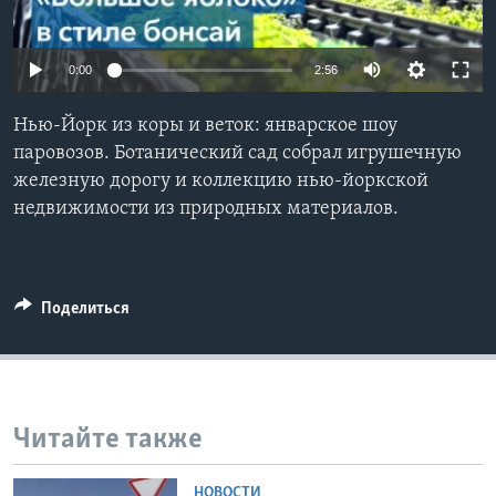
Learning English
0:00
2:56
СОЦИАЛЬНЫЕ СЕТИ
Нью-Йорк из коры и веток: январское шоу
паровозов. Ботанический сад собрал игрушечную
железную дорогу и коллекцию нью-йоркской
Языки
недвижимости из природных материалов.
Поделиться
Читайте также
НОВОСТИ