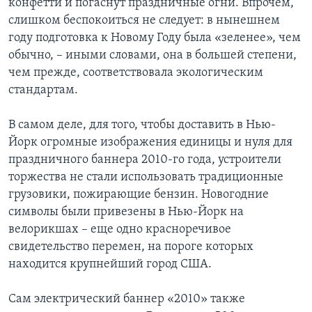
конфетти и погаснут праздничные огни. Впрочем,
слишком беспокоиться не следует: в нынешнем
Learning English
году подготовка к Новому Году была «зеленее», чем
обычно, – иными словами, она в большей степени,
СОЦИАЛЬНЫЕ СЕТИ
чем прежде, соответствовала экологическим
стандартам.
В самом деле, для того, чтобы доставить в Нью-
Языки
Йорк огромные изображения единицы и нуля для
праздничного баннера 2010-го года, устроители
торжества не стали использовать традиционные
грузовики, пожирающие бензин. Новогодние
символы были привезены в Нью-Йорк на
велорикшах – еще одно красноречивое
свидетельство перемен, на пороге которых
находится крупнейший город США.
Сам электрический баннер «2010» также