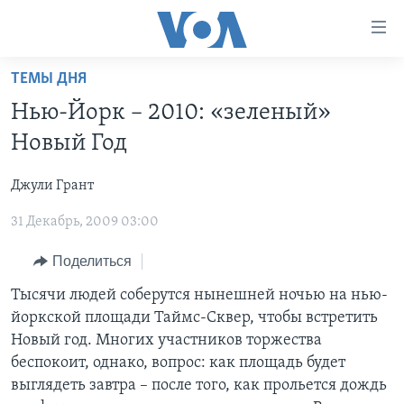
Линки
доступности
Перейти
ТЕМЫ ДНЯ
на
ГЛАВНОЕ
Нью-Йорк – 2010: «зеленый»
основной
ПРОГРАММЫ
контент
Новый Год
ПРОЕКТЫ
Перейти
АМЕРИКА
к
Джули Грант
ЭКСПЕРТИЗА
НОВОСТИ ЗА МИНУТУ
УЧИМ АНГЛИЙСКИЙ
основной
31 Декабрь, 2009 03:00
ИНТЕРВЬЮ
ИТОГИ
НАША АМЕРИКАНСКАЯ ИСТОРИЯ
навигации
Перейти
ФАКТЫ ПРОТИВ ФЕЙКОВ
ПОЧЕМУ ЭТО ВАЖНО?
А КАК В АМЕРИКЕ?
Поделиться
в
ЗА СВОБОДУ ПРЕССЫ
ДИСКУССИЯ VOA
АРТЕФАКТЫ
Тысячи людей соберутся нынешней ночью на нью-
поиск
йоркской площади Таймс-Сквер, чтобы встретить
УЧИМ АНГЛИЙСКИЙ
ДЕТАЛИ
АМЕРИКАНСКИЕ ГОРОДКИ
Новый год. Многих участников торжества
ВИДЕО
НЬЮ-ЙОРК NEW YORK
ТЕСТЫ
беспокоит, однако, вопрос: как площадь будет
выглядеть завтра – после того, как прольется дождь
ПОДПИСКА НА НОВОСТИ
АМЕРИКА. БОЛЬШОЕ ПУТЕШЕСТВИЕ