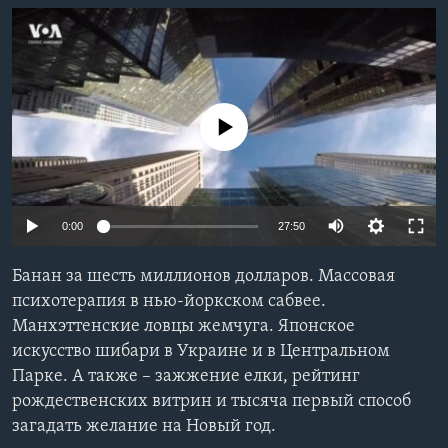
Learning English
СОЦИАЛЬНЫЕ СЕТИ
No media source currently available
Языки
0:00
27:50
Банан за шесть миллионов долларов. Массовая
психотерапия в нью-йоркском сабвее.
Манхэттенские ловцы жемчуга. Японское
искусство шибари в Украине и в Центральном
Парке. А также – зажжение елки, рейтинг
рождественских витрин и тысяча первый способ
загадать желание на Новый год.