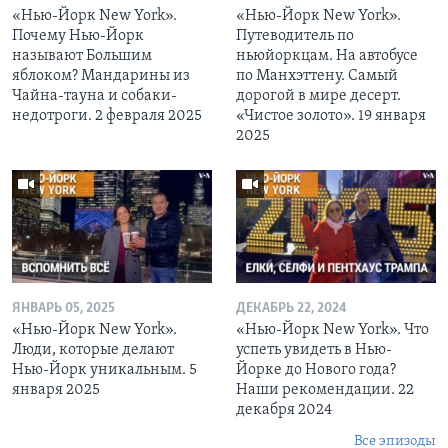
«Нью-Йорк New York».
«Нью-Йорк New York».
Почему Нью-Йорк
Путеводитель по
называют Большим
ньюйоркцам. На автобусе
яблоком? Мандарины из
по Манхэттену. Самый
Чайна-тауна и собаки-
дорогой в мире десерт.
недотроги. 2 февраля 2025
«Чистое золото». 19 января
2025
ЯНВАРЬ 05, 2025
ДЕКАБРЬ 22, 2024
«Нью-Йорк New York».
«Нью-Йорк New York». Что
Люди, которые делают
успеть увидеть в Нью-
Нью-Йорк уникальным. 5
Йорке до Нового года?
января 2025
Наши рекомендации. 22
декабря 2024
Все эпизоды