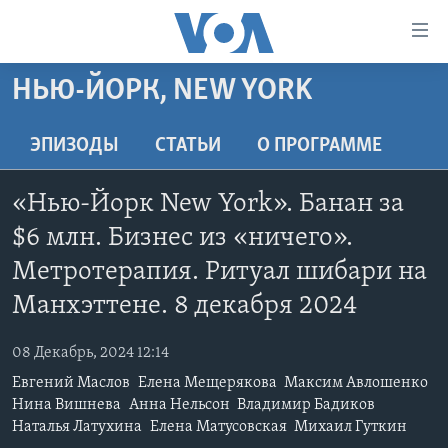
Линки
доступности
Перейти
НЬЮ-ЙОРК, NEW YORK
на
ГЛАВНОЕ
основной
ПРОГРАММЫ
ЭПИЗОДЫ
СТАТЬИ
O ПРОГРАММЕ
контент
ПРОЕКТЫ
Перейти
АМЕРИКА
«Нью-Йорк New York». Банан за
к
ЭКСПЕРТИЗА
НОВОСТИ ЗА МИНУТУ
УЧИМ АНГЛИЙСКИЙ
основной
$6 млн. Бизнес из «ничего».
ИНТЕРВЬЮ
ИТОГИ
НАША АМЕРИКАНСКАЯ ИСТОРИЯ
навигации
Метротерапия. Ритуал шибари на
Перейти
ФАКТЫ ПРОТИВ ФЕЙКОВ
ПОЧЕМУ ЭТО ВАЖНО?
А КАК В АМЕРИКЕ?
Манхэттене. 8 декабря 2024
в
ЗА СВОБОДУ ПРЕССЫ
ДИСКУССИЯ VOA
АРТЕФАКТЫ
поиск
08 Декабрь, 2024 12:14
УЧИМ АНГЛИЙСКИЙ
ДЕТАЛИ
АМЕРИКАНСКИЕ ГОРОДКИ
Евгений Маслов
Елена Мещерякова
Максим Авлошенко
ВИДЕО
НЬЮ-ЙОРК NEW YORK
ТЕСТЫ
Нина Вишнева
Анна Нельсон
Владимир Бадиков
Наталья Латухина
Елена Матусовская
Михаил Гуткин
ПОДПИСКА НА НОВОСТИ
АМЕРИКА. БОЛЬШОЕ ПУТЕШЕСТВИЕ