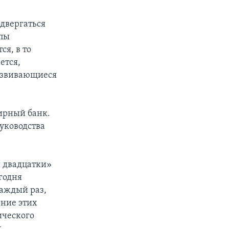
одвергаться
мпы
я, в то
ется,
азвивающиеся
мирный банк.
уководства
й двадцатки»
годня
каждый раз,
ение этих
ического
х