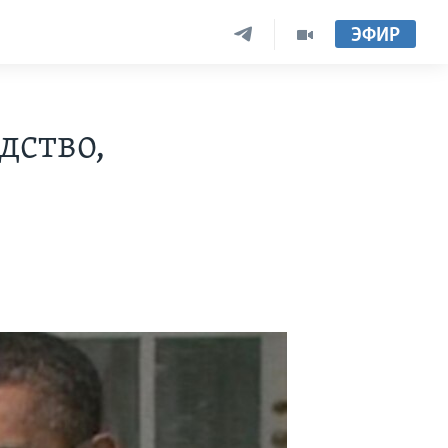
ЭФИР
дство,