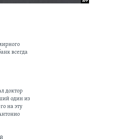
емирного
банк всегда
ал доктор
ший один из
о на эту
Антонио
ой