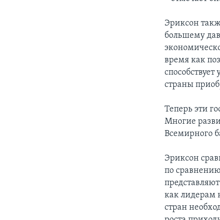
Эриксон также
большему дав
экономическо
время как по
способствует
страны приоб
Теперь эти го
Многие разви
Всемирного б
Эриксон срав
по сравнению
представляют
как лидерам 
стран необхо
роста приход