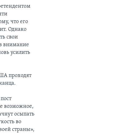
ретендентом
чти
му, что его
ит. Однако
ть свои
ив внимание
новь усилить
США проходят
канца.
 пост
се возможное,
ачнут осыпать
кость во
воей страны»,