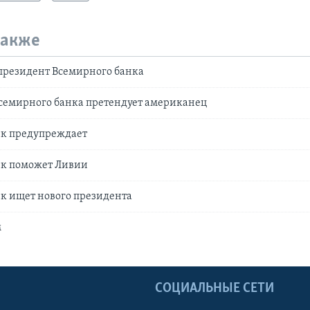
также
президент Всемирного банка
Всемирного банка претендует американец
к предупреждает
к поможет Ливии
к ищет нового президента
м
Ы
СОЦИАЛЬНЫЕ СЕТИ