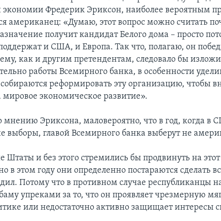
 экономии Фредерик Эриксон, наиболее вероятным п
тся американец: «Думаю, этот вопрос можно считать по
значение получит кандидат Белого дома – просто пото
оддержат и США, и Европа. Так что, полагаю, он побед
 ему, как и другим претендентам, следовало бы изложи
тельно работы Всемирного банка, в особенности удел
и собираются реформировать эту организацию, чтобы в
а мировое экономическое развитие».
о мнению Эриксона, маловероятно, что в год, когда в 
е выборы, главой Всемирного банка выберут не амери
 Штаты и без этого стремились бы продвинуть на этот
но в этом году они определенно постараются сделать в
едил. Потому что в противном случае республиканцы н
баму упреками за то, что он проявляет чрезмерную мяг
тике или недостаточно активно защищает интересы с
.