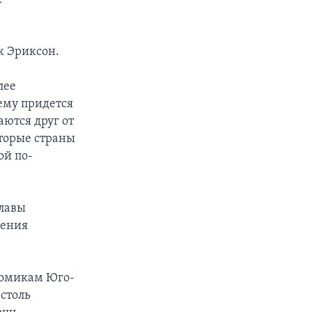
к Эриксон.
лее
 ему придется
аются друг от
оторые страны
ой по-
главы
щения
номикам Юго-
 столь