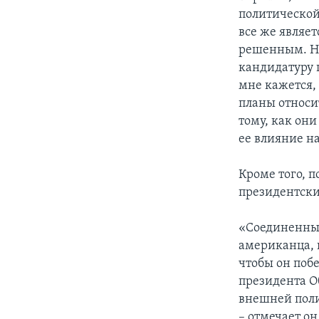
политической
все же являе
решенным. На
кандидатуру п
мне кажется,
планы относи
тому, как он
ее влияние н
Кроме того, п
президентски
«Соединенные
американца, 
чтобы он поб
президента О
внешней поли
– отмечает он