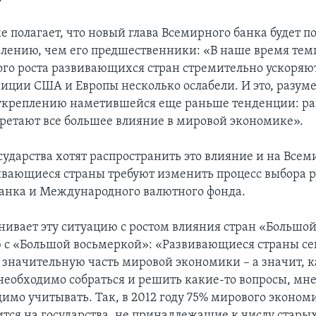
 полагает, что новый глава Всемирного банка будет п
лению, чем его предшественники: «В наше время те
го роста развивающихся стран стремительно ускоряютс
зиции США и Европы несколько ослабели. И это, разуме
 укреплению наметившейся еще раньше тенденции: р
ретают все большее влияние в мировой экономике».
сударства хотят распространить это влияние и на Все
вающиеся страны требуют изменить процесс выбора р
анка и Международного валютного фонда.
нивает эту ситуацию с ростом влияния стран «Большо
 с «Большой восьмеркой»: «Развивающиеся страны се
 значительную часть мировой экономики – а значит, 
необходимо собраться и решить какие-то вопросы, мн
димо учитывать. Так, в 2012 году 75% мирового эконом
ится на государства, не принадлежащие к числу стары