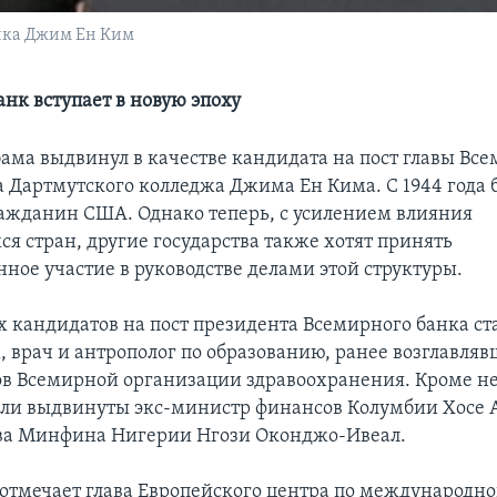
анка Джим Ен Ким
нк вступает в новую эпоху
ама выдвинул в качестве кандидата на пост главы Вс
а Дартмутского колледжа Джима Eн Кима. С 1944 года 
ражданин США. Однако теперь, с усилением влияния
я стран, другие государства также хотят принять
нное участие в руководстве делами этой структуры.
х кандидатов на пост президента Всемирного банка ст
 врач и антрополог по образованию, ранее возглавляв
в Всемирной организации здравоохранения. Кроме нег
ли выдвинуты экс-министр финансов Колумбии Хосе 
ва Минфина Нигерии Нгози Оконджо-Ивеал.
 отмечает глава Европейского центра по международн