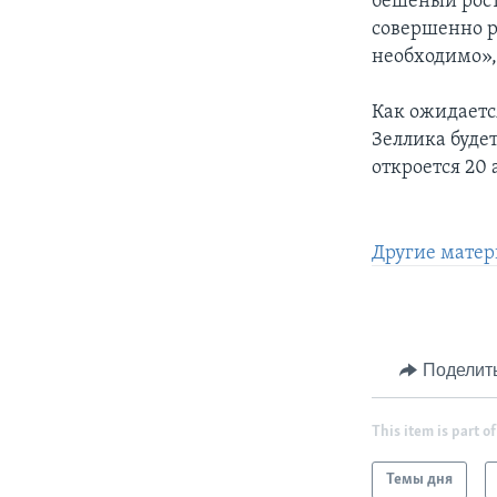
бешеный рост
совершенно р
необходимо», 
Как ожидаетс
Зеллика буде
откроется 20 
Другие матер
Поделит
This item is part of
Темы дня