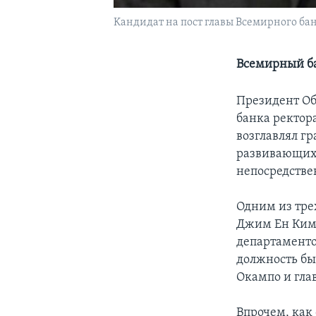
Kандидат на пост главы Всемирного б
Всемирный ба
Президент Об
банка ректор
возглавлял г
развивающихс
непосредстве
Одним из тре
Джим Eн Ким,
департаменто
должность бы
Окампо и гла
Впрочем, как