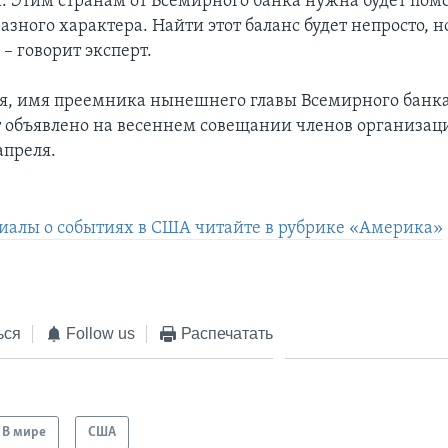
. Этим странам от Всемирного банка нужна будет пом
азного характера. Найти этот баланс будет непросто, 
– говорит эксперт.
я, имя преемника нынешнего главы Всемирного банка
т объявлено на весеннем совещании членов организац
апреля.
иалы о событиях в США читайте в рубрике «Америка»
ься
Follow us
Распечатать
В мире
США