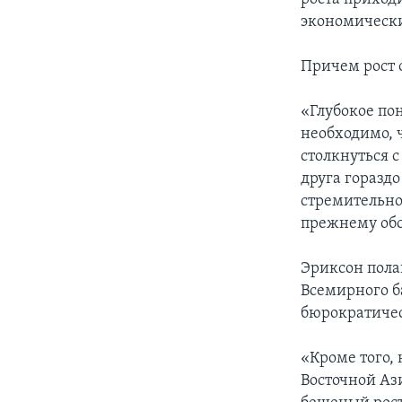
экономически
Причем рост 
«Глубокое по
необходимо, ч
столкнуться 
друга горазд
стремительно 
прежнему обст
Эриксон пола
Всемирного б
бюрократичес
«Кроме того,
Восточной Аз