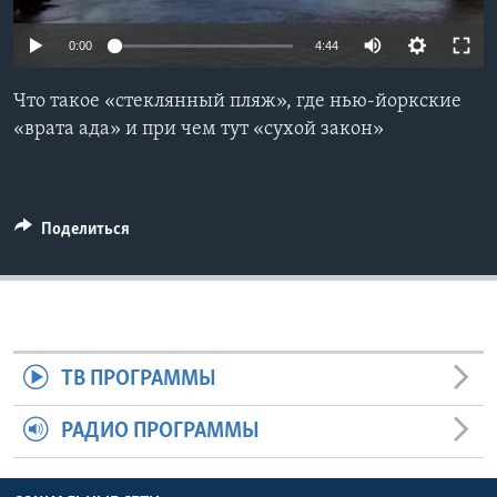
Learning English
0:00
4:44
СОЦИАЛЬНЫЕ СЕТИ
Что такое «стеклянный пляж», где нью-йоркские
«врата ада» и при чем тут «сухой закон»
Языки
Поделиться
ТВ ПРОГРАММЫ
РАДИО ПРОГРАММЫ