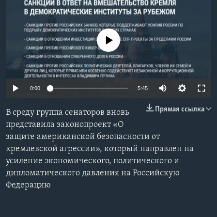
Learning English
No media source currently available
СОЦИАЛЬНЫЕ СЕТИ
Языки
0:00
5:45
Прямая ссылка
В среду группа сенаторов вновь
представила законопроект «О
защите американской безопасности от
кремлевской агрессии», который направлен на
усиление экономического, политического и
дипломатического давления на Российскую
Федерацию