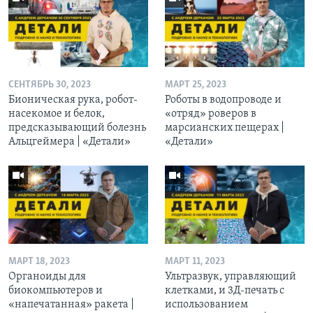
СЕНТЯБРЬ 30, 2023
МАРТ 25, 2023
Бионическая рука, робот-
Роботы в водопроводе и
насекомое и белок,
«отряд» роверов в
предсказывающий болезнь
марсианских пещерах |
Альцгеймера | «Детали»
«Детали»
МАРТ 18, 2023
МАРТ 11, 2023
Органоиды для
Ультразвук, управляющий
биокомпьютеров и
клетками, и 3Д-печать c
«напечатанная» ракета |
использованием