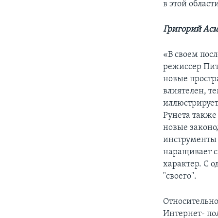
в этой облас
Григорий Асм
«В своем пос
режиссер Пит
новые простр
влиятелен, те
иллюстрирует
Рунета также
новые законо
инструменты к
наращивает св
характер. С о
"своего".
Относительно 
Интернет- пол