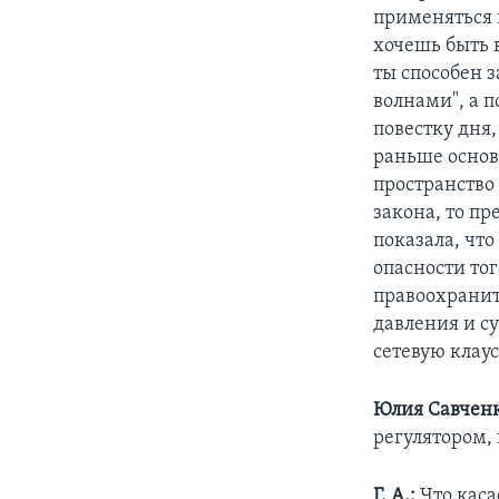
применяться 
хочешь быть 
ты способен з
волнами", а 
повестку дня
раньше основ
пространство
закона, то п
показала, чт
опасности тог
правоохранит
давления и с
сетевую клау
Юлия Савченк
регулятором,
Г. А.:
Что каса