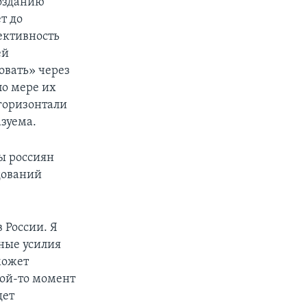
созданию
т до
ективность
ей
овать» через
по мере их
 горизонтали
зуема.
ды россиян
дований
в России. Я
вные усилия
может
кой-то момент
дет