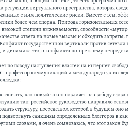
е сам закон, а общий контекст, то есть программа по 
а регуляции виртуального пространства, которая сведе
занные с ним политические риски. Вместе с тем, эфф
итики более чем спорна. Природа горизонтальных сет
в высокой степени выживаемости, способности «мутир
качестве ответа на новые вызовы и обходить запреты, 
 Конфликт государственной вертикали против сетевой
, и динамика этого конфликта по-прежнему непредска
ает по поводу наступления властей на интернет-свобо
ч
–
профессор коммуникаций и международных иссле
колледжа:
с сказать, как новый закон повлияет на свободу слова 
ситуацию так: российское руководство направило осно
создать структуру, посредством которой в будущем оно 
и подвергнуть санкциям определенных блоггеров в ка
угими словами, я очень сомневаюсь, что этот закон бу