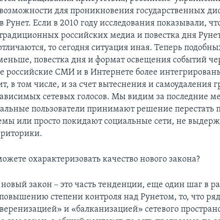
 возможности для проникновения государственных ди
в Рунет. Если в 2010 году исследования показывали, чт
 традиционных российских медиа и повестка дня Руне
отличаются, то сегодня ситуация иная. Теперь подобны
меньше, повестка дня и формат освещения событий че
 российские СМИ и в Интернете более интегрированы
т, в том числе, и за счет вытеснения и самоудаления 
ависимых сетевых голосов. Мы видим за последние ме
альные пользователи принимают решение перестать п
емы или просто покидают социальные сети, не выдерж
 риторики.
ожете охарактеризовать качество нового закона?
 новый закон – это часть тенденции, еще один шаг в 
повышению степени контроля над Рунетом, то, что ряд
веренизацией» и «балканизацией» сетевого пространс