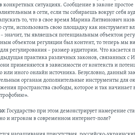
в конкретных ситуациях. Сообщение в законе простое 
влиятельным в сети, если ты собираешь вокруг себя ау
апускать то, что в свое время Марина Литвинович назв
по сути, использовать свою площадку как инструмент в
, – значит, ты являешься потенциальным объектом регу
ным объектом регуляции был контент, то теперь мы в
 для регулирования – размер аудитории. Что касается
редыдущая практика различных законов, связанных с 
о они применяются в зависимости от контекста и поте
о или иного онлайн источника. Безусловно, данный за
ельным органам дополнительные инструменты для о
ужения пространства свободы, которое и так начинает
строфобию».
о:
Государство при этом демонстрирует намерение ста
 но и игроком в современном интернет-поле?
ется наращивания присутствия, российско-украински