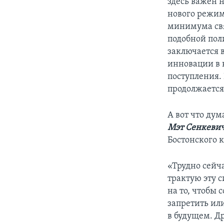
здесь важен н
нового режим
минимума свя
подобной пол
заключается 
инновации в 
поступления.
продолжается
А вот что дум
Мэт Сенкеви
Бостонского 
«Трудно сейча
трактую эту 
на то, чтобы 
запретить ил
в будущем. Др