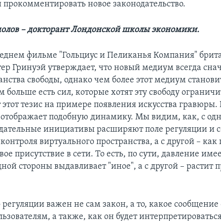
ти прокомментировать новое законодательство.
олов – докторант Лондонской школы экономики.
леднем фильме "Гольциус и Пеликанья Компания" брит
ер Гринуэй утверждает, что новый медиум всегда снач
анства свободы, однако чем более этот медиум станови
м больше есть сил, которые хотят эту свободу ограничи
 этот тезис на примере появления искусства гравюры.
 отображает подобную динамику. Мы видим, как, с од
дательные инициативы расширяют поле регуляции и 
онтроля виртуального пространства, а с другой – как 
ое присутствие в сети. То есть, по сути, давление име
дной стороны выдавливает "иное", а с другой – растит 
регуляции важен не сам закон, а то, какое сообщение
ьзователям, а также, как он будет интерпретироваться