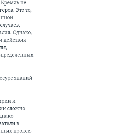
а Кремль не
еров. Это то,
ленной
случаев,
асия. Однако,
и действия
ля,
 определенных
ресурс знаний
ирии и
ции сложно
однако
атели в
анных прокси-