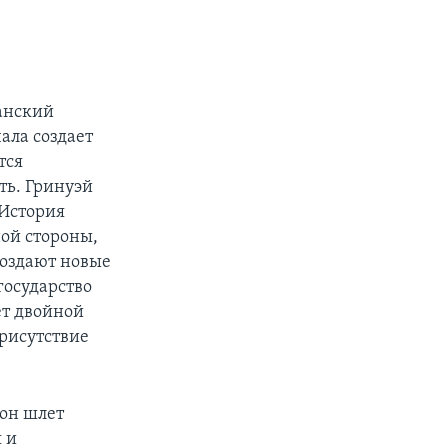
анский
ала создает
тся
ть. Гринуэй
 История
ной стороны,
создают новые
государство
ет двойной
присутствие
 он шлет
 и