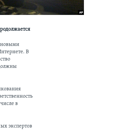
продолжается
 с новыми
нтернете. В
ство
 должны
ликования
ветственность
 числе в
ых экспертов