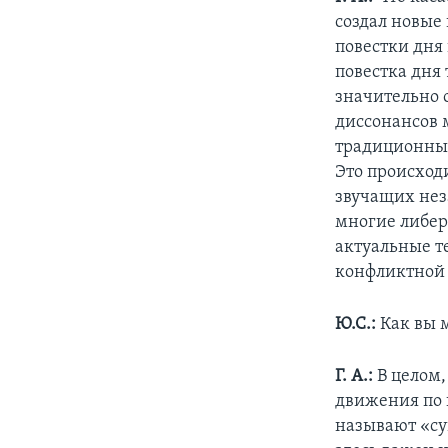
создал новые
повестки дня 
повестка дня
значительно 
диссонансов 
традиционные
Это происходи
звучащих нез
многие либер
актуальные т
конфликтной
Ю.С.:
Как вы м
Г. А.:
В целом,
движения по 
называют «су