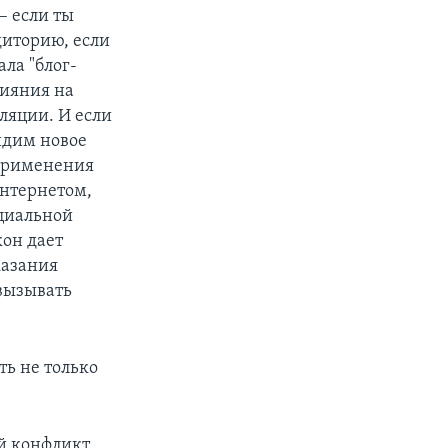
– если ты
диторию, если
ала "блог-
лияния на
ляции. И если
идим новое
 применения
Интернетом,
нциальной
кон дает
казания
 вызывать
ть не только
й конфликт