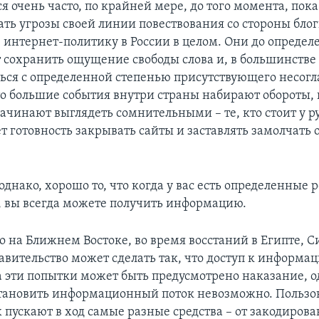
я очень часто, по крайней мере, до того момента, пок
ь угрозы своей линии повествования со стороны блогг
ю интернет-политику в России в целом. Они до опреде
т сохранить ощущение свободы слова и, в большинстве 
ься с определенной степенью присутствующего несогл
то большие события внутри страны набирают обороты, 
ачинают выглядеть сомнительными – те, кто стоит у ру
т готовность закрывать сайты и заставлять замолчать
однако, хорошо то, что когда у вас есть определенные 
, вы всегда можете получить информацию.
о на Ближнем Востоке, во время восстаний в Египте, С
авительство может сделать так, что доступ к информа
за эти попытки может быть предусмотрено наказание, 
тановить информационный поток невозможно. Пользов
х пускают в ход самые разные средства – от закодиров