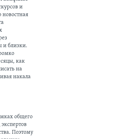
скурсов и
о новостная
та
х
рез
 и близки.
громко
сяцы, как
исать на
ивая накала
рамках общего
 экспертов
тва. Поэтому