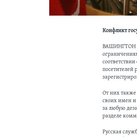
Конфликт гос
ВАШИНГТОН
ограничениям
соответствии
посетителей 
зарегистриро
От них также
своих имен и
за любую дези
разделе комм
Русская служ