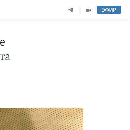
ЭФИР
е
та