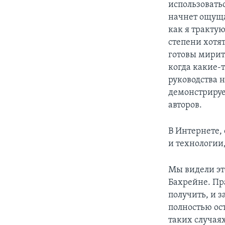
использоватьс
начнет ощущат
как я тракту
степени хотя
готовы мирит
когда какие-
руководства н
демонстрируе
авторов.
В Интернете, 
и технологии
Мы видели эт
Бахрейне. Пр
получить, и 
полностью ос
таких случая