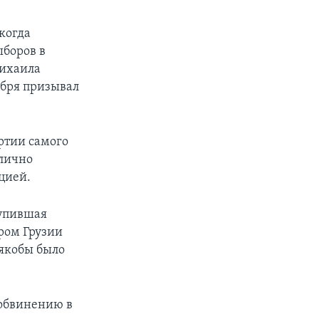
 когда
ыборов в
Михаила
ября призывал
ртии самого
олично
цией.
тупившая
ром Грузии
якобы было
 обвинению в