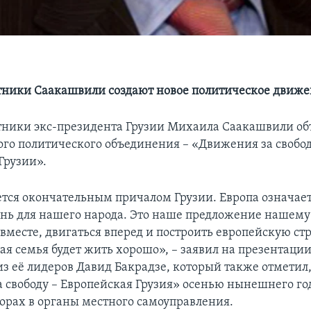
ники Саакашвили создают новое политическое движ
ники экс-президента Грузии Михаила Саакашвили об
ого политического объединения – «Движения за свобод
Грузии».
ется окончательным причалом Грузии. Европа означае
ь для нашего народа. Это наше предложение нашему
месте, двигаться вперед и построить европейскую стр
ая семья будет жить хорошо», – заявил на презентаци
из её лидеров Давид Бакрадзе, который также отметил,
 свободу – Европейская Грузия» осенью нынешнего го
борах в органы местного самоуправления.