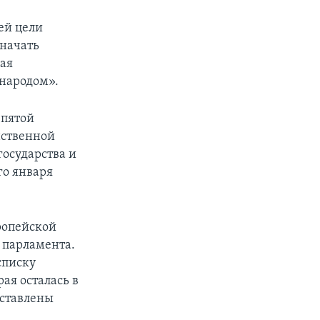
ей цели
 начать
рая
 народом».
 пятой
нственной
государства и
го января
ропейской
 парламента.
списку
ая осталась в
дставлены