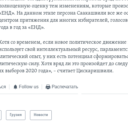
полноценную оценку тем изменениям, которые произ
«ЕНД». На данном этапе персона Саакашвили все же о
центром притяжения для многих избирателей, голосо
года в год за «ЕНД».
Хотя со временем, если новое политическое движение
использует свой интеллектуальный ресурс, парламент
литический опыт, у них есть потенциал сформироватьс
литическую силу. Хотя вряд ли это произойдет до сле
х выборов 2020 года», – считает Цискаришвили.
ься
Follow us
Распечатать
Грузия
Новости