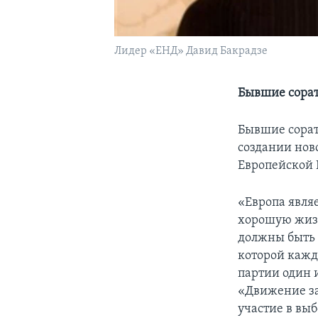
Лидер «ЕНД» Давид Бакрадзе
Бывшие сорат
Бывшие сорат
создании нов
Европейской 
«Европа явля
хорошую жизн
должны быть в
которой кажд
партии один 
«Движение за
участие в вы