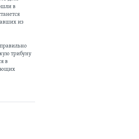
ошли в
станется
вавших из
 правильно
скую трибуну
я в
дующих