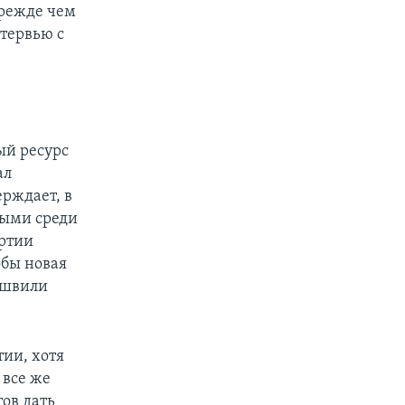
прежде чем
нтервью с
ый ресурс
ал
ерждает, в
ными среди
артии
обы новая
ашвили
тии, хотя
 все же
ов дать