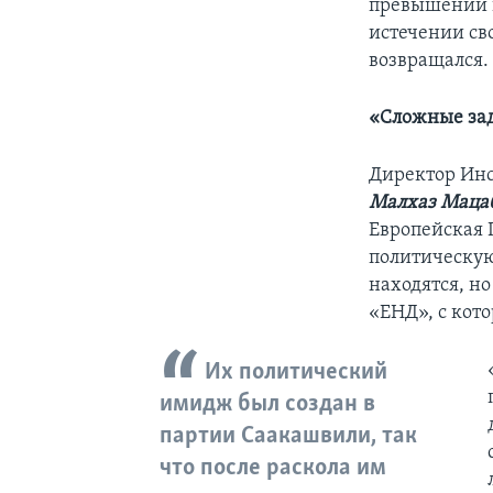
превышении п
истечении сво
возвращался.
«Сложные за
Директор Инс
Малхаз Маца
Европейская Г
политическую
находятся, н
«ЕНД», с кот
Их политический
имидж был создан в
партии Саакашвили, так
что после раскола им