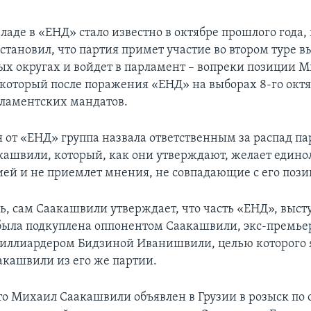
ладе в «ЕНД» стало известно в октябре прошлого года,
становил, что партия примет участие во втором туре в
х округах и войдет в парламент – вопреки позиции 
который после поражения «ЕНД» на выборах 8-го окт
рламентских мандатов.
 от «ЕНД» группа назвала ответственным за распад па
ашвили, который, как они утверждают, желает един
ией и не приемлет мнения, не совпадающие с его пози
дь, сам Саакашвили утверждает, что часть «ЕНД», выс
 была подкуплена оппонентом Саакашвили, экс-премье
миллиардером Бидзиной Иванишвили, целью которого 
акашвили из его же партии.
о Михаил Саакашвили объявлен в Грузии в розыск по