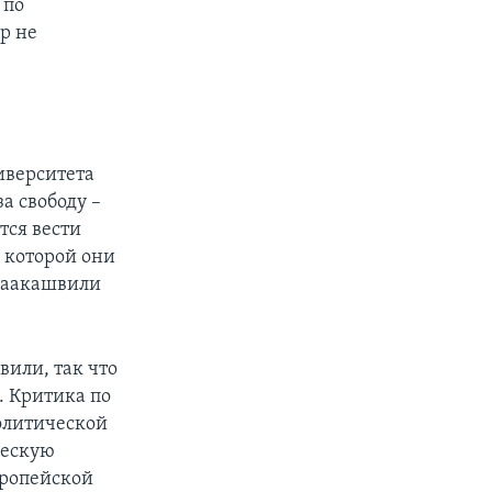
 по
ор не
иверситета
а свободу –
тся вести
 которой они
 Саакашвили
или, так что
. Критика по
олитической
ческую
вропейской