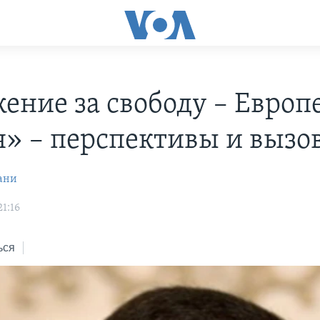
ение за свободу – Европ
я» – перспективы и вызо
ани
21:16
ься