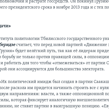
олномочий и растрате госсредств. Он покинул Грузию
его президентского срока в ноябре 2013 года и с тех п
дачи»
титута политологии Тбилисского государственного ун
беридзе
считает, что перед новой партией «Движение з
рузия» будет нелёгкий путь, так как её лидерам приде
 борьбу не только против правящей силы, в оппозиции
о и работать для того чтобы «отмежеваться» от партии
орой они ассоциируются для большинства электората.
«Их политический имидж был создан в партии Саакашв
после раскола им придется начинать строить все с нуля
двум направлениям: власти, а также оппозиционной п
силы, которая фиксирует аналогичную внешнеполити
линию, не ставит партию в выигрышную позицию. «Е