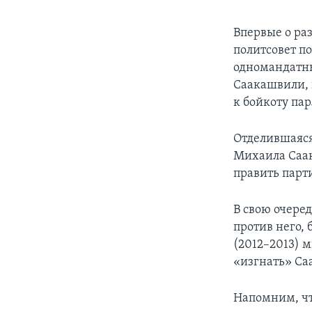
Впервые о раз
политсовет по
одномандатны
Саакашвили, 
к бойкоту па
Отделившаяся
Михаила Саак
править парт
В свою очере
против него,
(2012–2013) 
«изгнать» Са
Напомним, чт