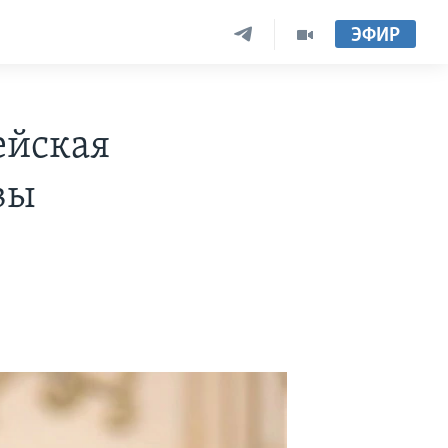
ЭФИР
ейская
вы