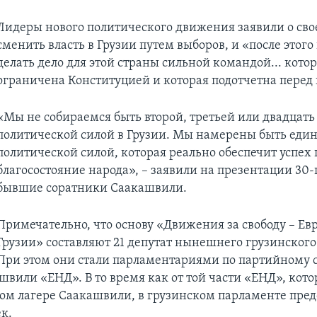
Лидеры нового политического движения заявили о сво
сменить власть в Грузии путем выборов, и «после этого
делать дело для этой страны сильной командой... кото
ограничена Конституцией и которая подотчетна перед
«Мы не собираемся быть второй, третьей или двадцать
политической силой в Грузии. Мы намерены быть еди
политической силой, которая реально обеспечит успех 
благосостояние народа», – заявили на презентации 30-
бывшие соратники Саакашвили.
Примечательно, что основу «Движения за свободу – Ев
Грузии» составляют 21 депутат нынешнего грузинского
При этом они стали парламентариями по партийному 
вили «ЕНД». В то время как от той части «ЕНД», котор
ом лагере Саакашвили, в грузинском парламенте пре
ек.