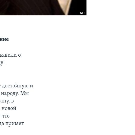
ение
ъявили о
у –
т достойную и
 народу. Мы
ану, в
и новой
 что
да примет