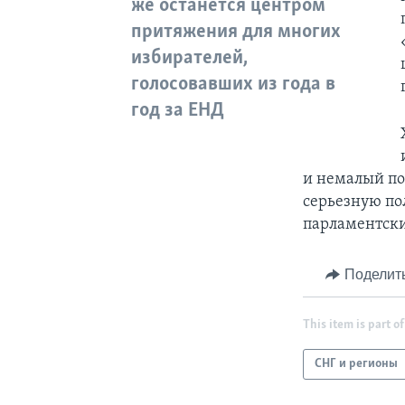
же останется центром
притяжения для многих
избирателей,
голосовавших из года в
год за ЕНД
и немалый по
серьезную по
парламентски
Поделит
This item is part of
СНГ и регионы