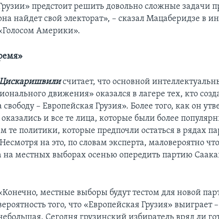
Грузии» предстоит решить довольно сложные задачи 
она найдет свой электорат», – сказал Мацаберидзе в и
«Голосом Америки».
ремя»
 Цискаришвили
считает, что основной интеллектуальн
ионального движения» оказался в лагере тех, кто созд
свободу – Европейская Грузия». Более того, как он утв
 оказались и все те лица, которые были более популяр
м те политики, которые предпочли остаться в рядах п
Несмотря на это, по словам эксперта, маловероятно чт
а на местных выборах осенью опередить партию Саак
«Конечно, местные выборы будут тестом для новой пар
вероятность того, что «Европейская Грузия» выиграет –
небольшая. Сегодня грузинский избиратель вряд ли гот