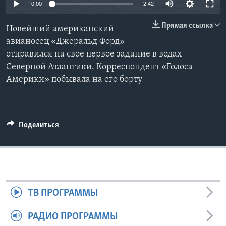
0:00
2:42
Learning English
Прямая ссылка
Новейший американский
авианосец «Джеральд Форд»
СОЦИАЛЬНЫЕ СЕТИ
отправился на свое первое задание в водах
Северной Атлантики. Корреспондент «Голоса
Америки» побывала на его борту
Языки
Поделиться
ТВ ПРОГРАММЫ
РАДИО ПРОГРАММЫ