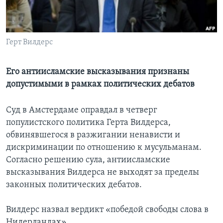
Learning English
Герт Вилдерс
СОЦИАЛЬНЫЕ СЕТИ
Его антиисламские высказывания признаны
допустимыми в рамках политических дебатов
Языки
Суд в Амстердаме оправдал в четверг
популистского политика Герта Вилдерса,
обвинявшегося в разжигании ненависти и
дискриминации по отношению к мусульманам.
Согласно решению сула, антиисламские
высказывания Вилдерса не выходят за пределы
законных политических дебатов.
Вилдерс назвал вердикт «победой свободы слова в
Нидерландах».