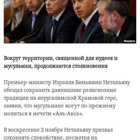
Learning English
СОЦИАЛЬНЫЕ СЕТИ
Языки
Вокруг территории, священной для иудеев и
мусульман, продолжаются столкновения
Премьер-министр Израиля Биньямин Нетаньяху
обещал сохранить давнишние религиозные
традиции на иерусалимской Храмовой горе,
заявив, что мусульмане могут по-прежнему
молиться в мечети «Аль-Акса».
В воскресенье 2 ноября Нетаньяху призвал
сохранять спокойствие, несмотря на