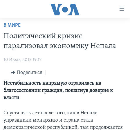
Линки
доступности
Перейти
В МИРЕ
на
ГЛАВНОЕ
Политический кризис
основной
ПРОГРАММЫ
контент
парализовал экономику Непала
ПРОЕКТЫ
Перейти
АМЕРИКА
к
10 Июль, 2013 19:17
ЭКСПЕРТИЗА
НОВОСТИ ЗА МИНУТУ
УЧИМ АНГЛИЙСКИЙ
основной
Поделиться
ИНТЕРВЬЮ
ИТОГИ
НАША АМЕРИКАНСКАЯ ИСТОРИЯ
навигации
Перейти
ФАКТЫ ПРОТИВ ФЕЙКОВ
Нестабильность напрямую отразилась на
ПОЧЕМУ ЭТО ВАЖНО?
А КАК В АМЕРИКЕ?
в
благосостоянии граждан, пошатнув доверие к
ЗА СВОБОДУ ПРЕССЫ
ДИСКУССИЯ VOA
АРТЕФАКТЫ
поиск
власти
УЧИМ АНГЛИЙСКИЙ
ДЕТАЛИ
АМЕРИКАНСКИЕ ГОРОДКИ
Спустя пять лет после того, как в Непале
ВИДЕО
НЬЮ-ЙОРК NEW YORK
ТЕСТЫ
упразднили монархию и страна стала
ПОДПИСКА НА НОВОСТИ
АМЕРИКА. БОЛЬШОЕ ПУТЕШЕСТВИЕ
демократической республикой, там продолжается