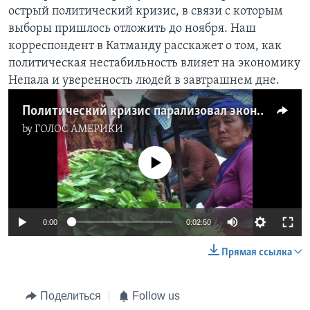
острый политический кризис, в связи с которым
Learning English
выборы пришлось отложить до ноября. Наш
корреспондент в Катманду расскажет о том, как
СОЦИАЛЬНЫЕ СЕТИ
политическая нестабильность влияет на экономику
Непала и уверенность людей в завтрашнем дне.
Политический кризис парализовал экономику Непала
Языки
by
ГОЛОС АМЕРИКИ
No media source currently available
0:00
0:02:50
Прямая ссылка
Поделиться
Follow us