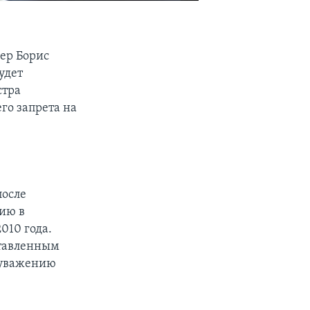
ер Борис
удет
стра
го запрета на
после
нию в
010 года.
ставленным
 уважению