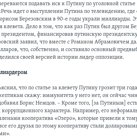
реваются подавать иск к Путину по уголовной статье 
«Речь идет о выступлении Путина по телевидению, где 
Борисом Березовским в 90-е годы украли миллиарды. Э
 клевета. Дело в том, что как раз Путин был другом Бе
го президентом, финансировав путинскую президентс
овский заявил, что вместе с Романом Абрамовичем да
лларов, что, собственно, и составило основный предв
оделился своей версией истории лидер оппозиции.
ллиардером
яснил, что по статье за клевету Путину грозит три го
кептикам скажу: иммунитета у него нет, он сейчас чин
добавил Борис Немцов. – Кроме того, [за Путиным] ест
 коррупционного характера. Например, его неформал
членами кооператива «Озеро», которые привели к тому
все его друзья по этому кооперативу стали долларовым
ми».