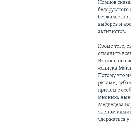
Немцов сказа
белорусского
безжалостно 
выборов и ар
активистов.
Кроме того, 
отменить вся
Вэника, но в
«списка Магн
Потому что и
руками, зуба
причем с осо
мнению, нын
Медведева Бо
членом админ
удержаться у 