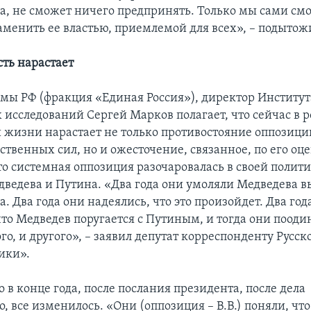
а, не сможет ничего предпринять. Только мы сами см
заменить ее властью, приемлемой для всех», – подытож
ть нарастает
умы РФ (фракция «Единая Россия»), директор Институт
 исследований Сергей Марков полагает, что сейчас в 
 жизни нарастает не только противостояние оппозици
ственных сил, но и ожесточение, связанное, по его оц
что системная оппозиция разочаровалась в своей полит
дведева и Путина. «Два года они умоляли Медведева в
. Два года они надеялись, что это произойдет. Два год
что Медведев поругается с Путиным, и тогда они пооди
го, и другого», – заявил депутат корреспонденту Русс
ики».
о в конце года, после послания президента, после дела
, все изменилось. «Они (оппозиция – В.В.) поняли, что