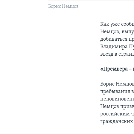
Борис Немцов
Как уже сооб
Немцов, выпущ
добиваться п
Владимира Пу
въезд в стран
«Премьера – 
Борис Немцов
пребывания в
неповиновени
Немцов призв
российским ч
гражданских п