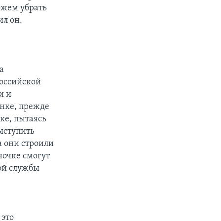
ожем убрать
ил он.
а
российской
и и
енке, прежде
ике, пытаясь
ыступить
а они строили
ночке смогут
кой службы
 это