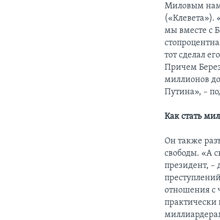
Миловым наме
(«Клевета»). 
мы вместе с 
стопроцентная
тот сделал е
Причем Берез
миллионов до
Путина», – п
Как стать ми
Он также разъ
свободы. «А с
президент, – 
преступлений
отношения с 
практически 
миллиардера