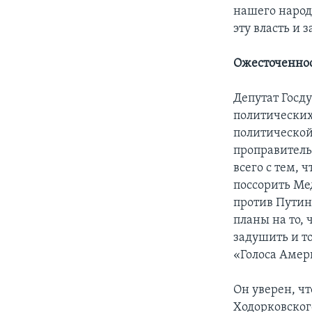
нашего народ
эту власть и 
Ожесточеннос
Депутат Госд
политических
политической
проправитель
всего с тем, 
поссорить Ме
против Путина
планы на то, 
задушить и то
«Голоса Амер
Он уверен, чт
Ходорковского