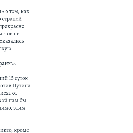
» о том, как
о страной
 прекрасно
истов не
 оказались
йскую
траны».
ий 15 суток
ротив Путина.
исят от
акой нам бы
димо, этим
никто, кроме