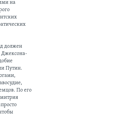
жими на
рого
ентских
ратических
ад должен
у Джексона-
добие
ии Путин.
огами,
авосудие,
емцов. По его
Дмитрия
«просто
 чтобы