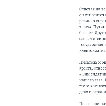
Отвечая на в
он относится
реально упра
знаем. Путин 
бывает. Друг
словами-сино
государствен
клептократия
Писатель и о
ареста, отне
«Они сидят на
нашего газа. 
этого хотелос
дело и огран
По его оценке