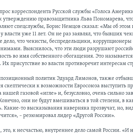
опрос корреспондента Русской службы «Голоса Америки
 к утверждению правозащитника Льва Пономарева, чт
вляют спецслужбы, Борис Немцов сказал: «Мы об этом
у власти уже 11 лет. Он не раз заявлял, что бывших чек
ое дело, что чекисты, беспредельщики, коррупционеры
нимами. Выяснилось, что эти люди разрушают росси
ность во имя собственного обогащения. Это называется
. Их присутствие во власти противоречит интересам с
ппозиционный политик Эдуард Лимонов, также отбывш
сся скептически к возможности Евросоюза выступить п
 нашей газовой «игле» и, безусловно, очень сильно зав
Конечно, они не будут вмешиваться в той степени, в к
ь. Какие-то высказывания наверняка прозвучат, но, ви
ичится», – резюмировал лидер «Другой России».
, это, к несчастью, внутреннее дело самой России. «И 