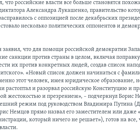
л, что российские власти все больше становятся похо
 диктатора Александра Лукашенко, правительство кото
расправилось с оппозицией после декабрьских презид
естовало несколько политических оппонентов и демок
он заявил, что для помощи российской демократии Зап
кие санкции против страны в целом, включая поправк
вести их против конкретных людей, создав список напо
итского». «Новый список должен начинаться с фамил
менно этот человек, имея юридическое образование, н
ми растоптал и разорвал российскую Конституцию и пр
бой жестокостью и презрением», – подчеркнул Борис Н
ешний режим под руководством Владимира Путина (
рис Немцов прямо назвал его заместителем или даже 
истрации, который ничего не решает»), готов на все,
власти.