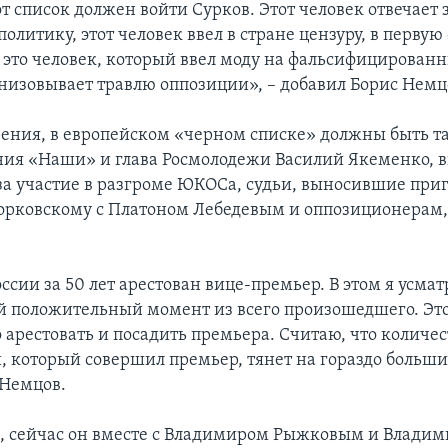
т список должен войти Сурков. Этот человек отвечает 
литику, этот человек ввел в стране цензуру, в первую
 это человек, который ввел моду на фальсифицирован
низовывает травлю оппозиции», – добавил Борис Немц
зрения, в европейском «черном списке» должны быть 
ия «Наши» и глава Росмолодежи Василий Якеменко, 
за участие в разгроме ЮКОСа, судьи, выносившие при
рковскому с Платоном Лебедевым и оппозиционерам,
ссии за 50 лет арестован вице-премьер. В этом я усма
 положительный момент из всего произошедшего. Это 
 арестовать и посадить премьера. Считаю, что количес
, который совершил премьер, тянет на гораздо больши
 Немцов.
м, сейчас он вместе с Владимиром Рыжковым и Влади