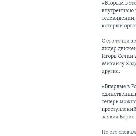
«Вторым в это
внутреннюю по
телевидении,
который орга
С его точки 
лидер движен
Игорь Сечин 
Михаилу Ходо
другие.
«Впервые в Ро
единственный
теперь можно
преступлений
заявил Борис
По его слова