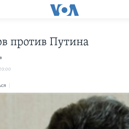
в против Путина
в
 03:00
ься