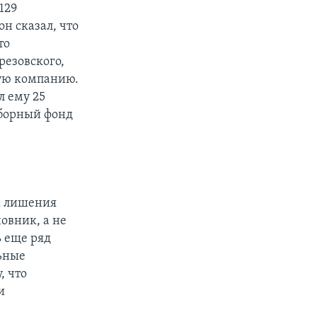
129
он сказал, что
то
резовского,
кую компанию.
л ему 25
ыборный фонд
да лишения
овник, а не
ь еще ряд
ьные
, что
и