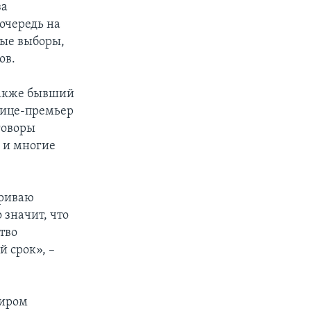
за
 очередь на
ные выборы,
ов.
также бывший
вице-премьер
говоры
 и многие
триваю
значит, что
тво
й срок», –
миром