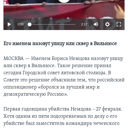
Learning English
0:00
2:17
СОЦИАЛЬНЫЕ СЕТИ
Его именем назовут улицу или сквер в Вильнюсе
Языки
МОСКВА —
Именем Бориса Немцова назовут улицу
или сквер в Вильнюсе. Такое решение принял
сегодня Городской совет литовской столицы. В
Совете это решение объяснили тем, что российский
оппозиционер «боролся за лучший мир и
демократическую Россию».
Первая годовщина убийства Немцова – 27 февраля.
Хотя одним из пяти подозреваемых по делу о его
убийстве был заместитель командира чеченского