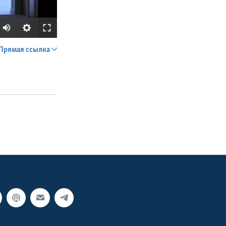
Прямая ссылка
SHARE
px
width