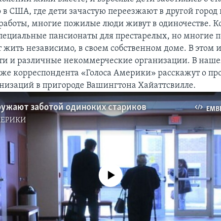
 в США, где дети зачастую переезжают в другой город 
 работы, многие пожилые люди живут в одиночестве. К
пециальные пансионаты для престарелых, но многие 
 жить независимо, в своем собственном доме. В этом
ти и различные некоммерческие организации. В наш
же корреспондента «Голоса Америки» расскажут о пр
анизаций в пригороде Вашингтона Хайаттсвилле.
ружают заботой одиноких стариков
EMB
МЕРИКИ
No media source currently available