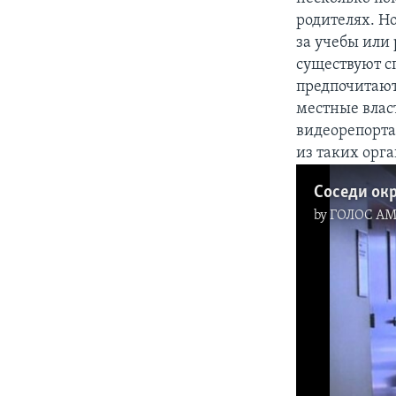
родителях. Но
за учебы или
существуют с
предпочитают
местные влас
видеорепорта
из таких орг
Соседи ок
by
ГОЛОС А