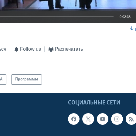
0:02:38
EMBED
ься
Follow us
Распечатать
А
Программы
Ы
СОЦИАЛЬНЫЕ СЕТИ