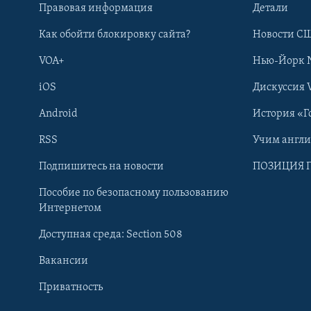
Правовая информация
Детали
Как обойти блокировку сайта?
Новости СШ
VOA+
Нью-Йорк 
iOS
Дискуссия 
Android
История «Г
RSS
Учим англ
Learning English
Подпишитесь на новости
ПОЗИЦИЯ 
Пособие по безопасному пользованию
СОЦИАЛЬНЫЕ СЕТИ
Интернетом
Доступная среда: Section 508
Вакансии
Приватность
Языки