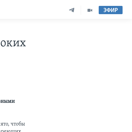
ЭФИР
ноких
евными
ято, чтобы
стареющих