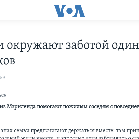
и окружают заботой оди
ков
:59
ься
из Мэриленда помогают пожилым соседям с повседн
ранах семьи предпочитают держаться вместе: там прин
колений жили вместе, и взрослые дети заботились о 