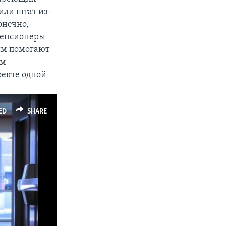
или штат из-
онечно,
пенсионеры
 им помогают
ем
оекте одной
ED
SHARE