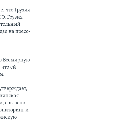
е, что Грузия
ТО. Грузия
ательный
зе на пресс-
во Всемирную
 что ей
м.
утверждает,
узинская
и, согласно
ониторинг и
зинскую