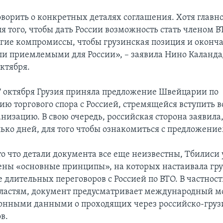
ворить о конкретных деталях соглашения. Хотя главно
ля того, чтобы дать России возможность стать членом В
гие компромиссы, чтобы грузинская позиция и оконч
ли приемлемыми для России», – заявила Нино Каландад
ктября.
 октября Грузия приняла предложение Швейцарии по
ию торгового спора с Россией, стремящейся вступить 
низацию. В свою очередь, российская сторона заявила,
ько дней, для того чтобы ознакомиться с предложение
то что детали документа все еще неизвестны, Тбилиси 
тены «основные принципы», на которых настаивала гр
е длительных переговоров с Россией по ВТО. В частност
ластям, документ предусматривает международный м
онными данными о проходящих через российско-гру
в.