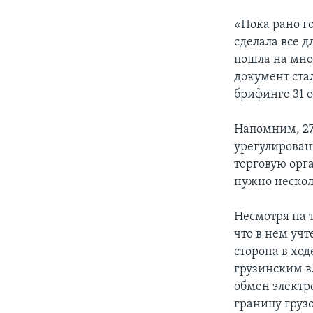
«Пока рано го
сделала все д
пошла на мно
документ ста
брифинге 31 о
Напомним, 27
урегулирован
торговую орга
нужно нескол
Несмотря на 
что в нем уч
сторона в ход
грузинским в
обмен электр
границу грузо