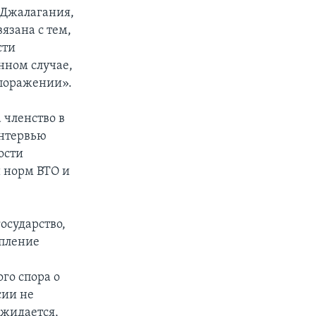
 Джалагания,
язана с тем,
сти
нном случае,
 поражении».
 членство в
интервью
ости
 норм ВТО и
государство,
упление
го спора о
сии не
ожидается,