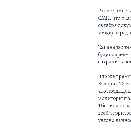
Ранее замест
СМИ, что ра
октября доку
международн
Капанадзе та
будут опреде
сохранить не
В то же врем
Бокерия 28 о
что предыдущ
мониторинга»
Тбилиси не д
всей террито
учтено данно