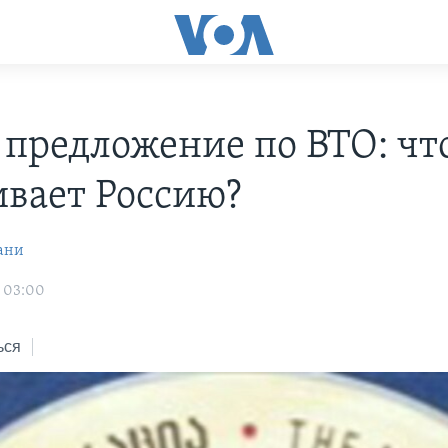
 предложение по ВТО: чт
ивает Россию?
ани
1 03:00
ься