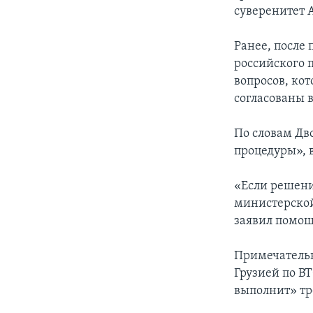
суверенитет 
Ранее, после
российского 
вопросов, кот
согласованы 
По словам Дв
процедуры», в
«Если решени
министерской
заявил помощ
Примечательно
Грузией по ВТ
выполнит» тр