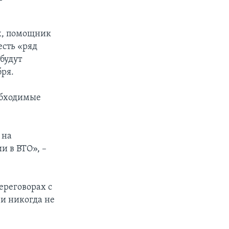
ах, помощник
есть «ряд
будут
бря.
еобходимые
 на
и в ВТО», –
переговорах с
 и никогда не