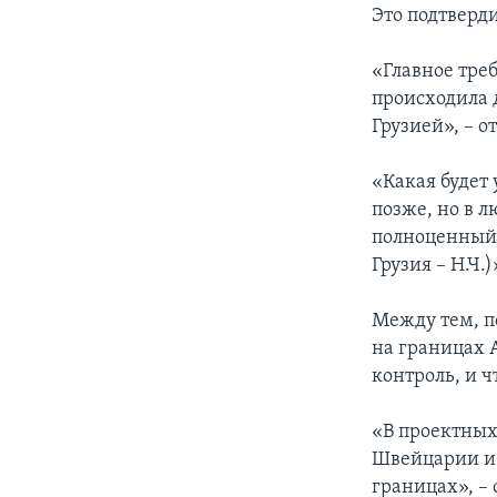
Это подтверд
«Главное тре
происходила
Грузией», – 
«Какая будет
позже, но в 
полноценный 
Грузия – Н.Ч.
Между тем, п
на границах 
контроль, и 
«В проектных
Швейцарии и 
границах», –