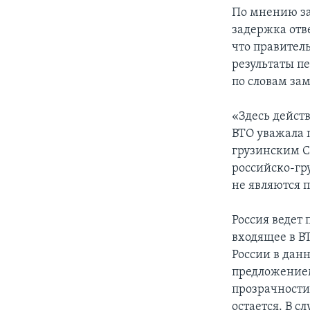
По мнению за
задержка отв
что правител
результаты пе
по словам за
«Здесь дейст
ВТО уважала 
грузинским С
российско-гр
не являются 
Россия ведет 
входящее в В
России в данн
предложением
прозрачности
остается. В 