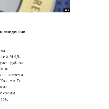
 президентов
гла
нский МИД.
 уже одобрил
Нино
сле встречи
Кальми-Ре,
ский
со своим
сов,