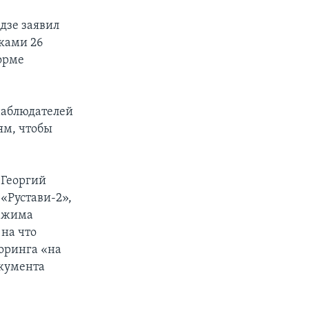
дзе заявил
ками 26
орме
наблюдателей
ям, чтобы
 Георгий
«Рустави-2»,
режима
на что
торинга «на
окумента