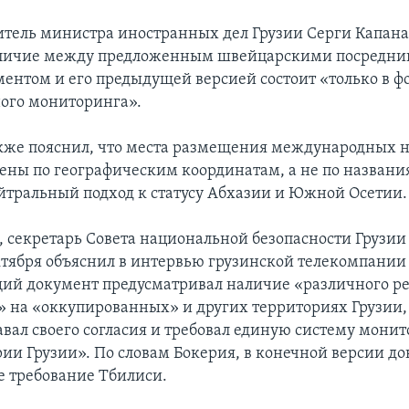
итель министра иностранных дел Грузии Серги Капана
зличие между предложенным швейцарскими посредни
ментом и его предыдущей версией состоит «только в ф
ого мониторинга».
кже пояснил, что места размещения международных 
лены по географическим координатам, а не по названи
йтральный подход к статусу Абхазии и Южной Осетии.
я, секретарь Совета национальной безопасности Грузии
ктября объяснил в интервью грузинской телекомпании 
ий документ предусматривал наличие «различного 
 на «оккупированных» и других территориях Грузии, 
авал своего согласия и требовал единую систему мони
рии Грузии». По словам Бокерия, в конечной версии д
е требование Тбилиси.