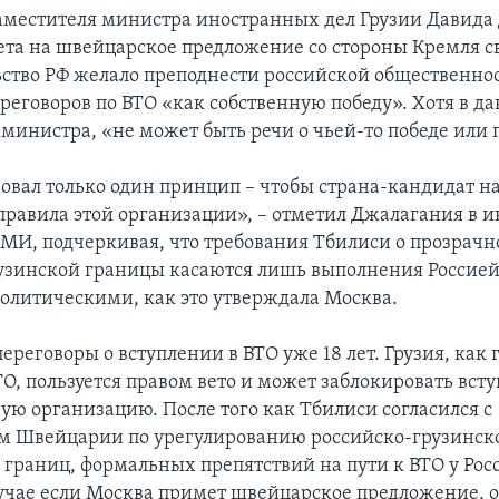
местителя министра иностранных дел Грузии Давида
ета на швейцарское предложение со стороны Кремля св
ьство РФ желало преподнести российской общественно
реговоров по ВТО «как собственную победу». Хотя в да
мминистра, «не может быть речи о чьей-то победе или
вовал только один принцип – чтобы страна-кандидат на
правила этой организации», – отметил Джалагания в 
МИ, подчеркивая, что требования Тбилиси о прозрачн
узинской границы касаются лишь выполнения Россией
политическими, как это утверждала Москва.
переговоры о вступлении в ВТО уже 18 лет. Грузия, как 
ТО, пользуется правом вето и может заблокировать вст
ую организацию. После того как Тбилиси согласился с
 Швейцарии по урегулированию российско-грузинско
 границ, формальных препятствий на пути к ВТО у Рос
случае если Москва примет швейцарское предложение, 