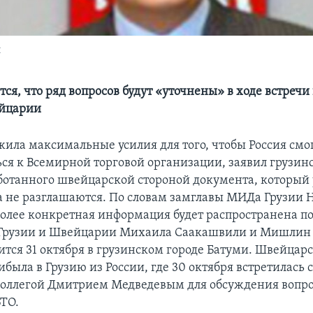
и
ся, что ряд вопросов будут «уточнены» в ходе встречи
ейцарии
жила максимальные усилия для того, чтобы Россия смо
ся к Всемирной торговой организации, заявил грузи
ботанного швейцарской стороной документа, который
а не разглашаются. По словам замглавы МИДа Грузии 
более конкретная информация будет распространена по
 Грузии и Швейцарии Михаила Саакашвили и Мишлин 
оится 31 октября в грузинском городе Батуми. Швейцар
была в Грузию из России, где 30 октября встретилась 
оллегой Дмитрием Медведевым для обсуждения вопро
ВТО.