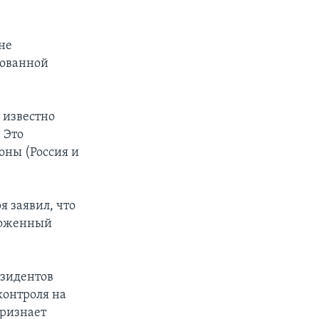
не
рованной
 известно
 Это
оны (Россия и
 заявил, что
моженный
езидентов
контроля на
признает