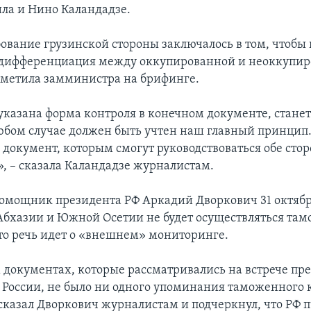
ила и Нино Каландадзе.
бование грузинской стороны заключалось в том, чтобы 
 дифференциация между оккупированной и неоккупи
отметила замминистра на брифинге.
 указана форма контроля в конечном документе, станет
любом случае должен быть учтен наш главный принцип.
документ, которым смогут руководствоваться обе стор
)», – сказала Каландадзе журналистам.
омощник президента РФ Аркадий Дворкович 31 октября
Абхазии и Южной Осетии не будет осуществляться та
что речь идет о «внешнем» мониторинге.
 документах, которые рассматривались на встрече пр
России, не было ни одного упоминания таможенного 
 сказал Дворкович журналистам и подчеркнул, что РФ 