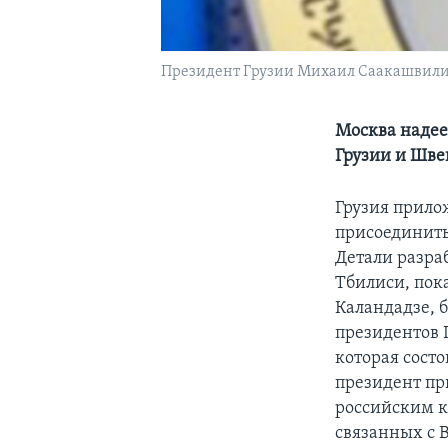
Президент Грузии Михаил Саакашвил
Москва надеет
Грузии и Шв
Грузия прило
присоединить
Детали разра
Тбилиси, пок
Каландадзе, 
президентов
которая сост
президент при
российским к
связанных с 