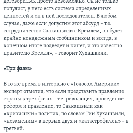
договориться просто невозможно. Он не только
популист, у него есть система определенных
ценностей и он в ней последователен. В любом
случае, даже если допустим этот абсурд – т.е.
сотрудничество Саакашвили с Кремлем, он будет
крайне ненадежным сообщнииком и всегда, в
конечном итоге подведет и кинет, и это известно
правителю Кремля», – говорит Хухашвили.
«Три фазы»
В то же время в интервью с «Голосом Америки»
эксперт отметил, что если представить правление
страны в трех фазах – т.е. революция, проведение
реформ и правление, то Саакашвили как
«кризисный» политик, по словам Гии Хухашвили,
«незаменим» в первых двух и «катастрофичен» – в
третьей.