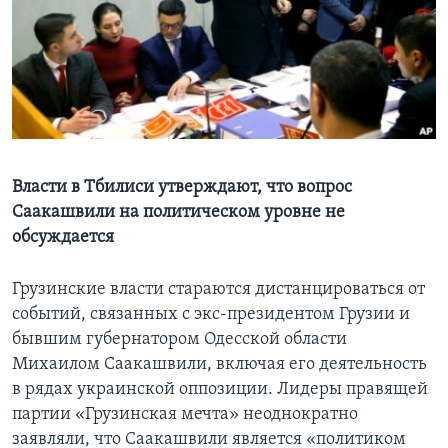
Learning English
СОЦИАЛЬНЫЕ СЕТИ
Языки
Власти в Тбилиси утверждают, что вопрос
Саакашвили на политическом уровне не
обсуждается
Грузинские власти стараются дистанцироваться от
событий, связанных с экс-президентом Грузии и
бывшим губернатором Одесской области
Михаилом Саакашвили, включая его деятельность
в рядах украинской оппозиции. Лидеры правящей
партии «Грузинская мечта» неоднократно
заявляли, что Саакашвили является «политиком