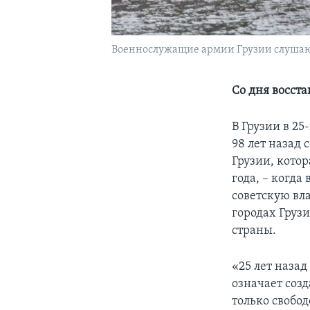
Военнослужащие армии Грузии слушают 
Со дня восст
В Грузии в 25
98 лет назад
Грузии, котор
года, – когда
советскую вл
городах Грузи
страны.
«25 лет назад
означает соз
только свобо