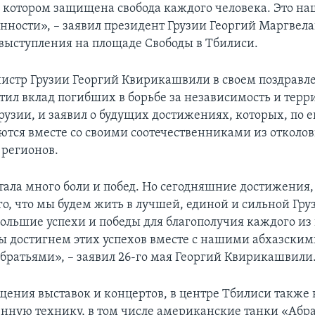
 в котором защищена свобода каждого человека. Это н
енности», – заявил президент Грузии Георгий Маргвел
 выступления на площаде Свободы в Тбилиси.
стр Грузии Георгий Квирикашвили в своем поздравле
етил вклад погибших в борьбе за независимость и тер
рузии, и заявил о будущих достижениях, которых, по е
ются вместе со своими соотечественниками из отколо
 регионов.
тала много боли и побед. Но сегодняшние достижения
го, что мы будем жить в лучшей, единой и сильной Гр
большие успехи и победы для благополучия каждого из 
мы достигнем этих успехов вместе с нашими абхазским
братьями», – заявил 26-го мая Георгий Квирикашвили
ения выставок и концертов, в центре Тбилиси также
енную технику, в том числе американские танки «Аб