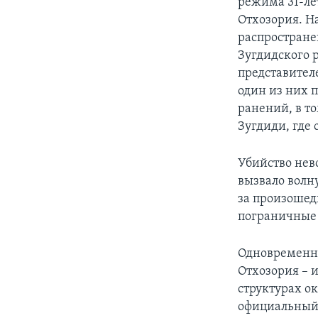
режима 31-ле
Отхозория. Н
распростране
Зугдидского 
представител
один из них 
ранений, в то
Зугдиди, где 
Убийство не
вызвало волну
за произошед
пограничные 
Одновременно
Отхозория – 
структурах о
официальный 