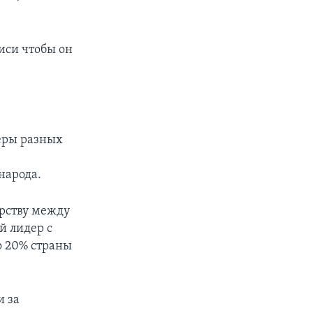
иси чтобы он
еры разных
народа.
ерству между
й лидер с
о 20% страны
и за