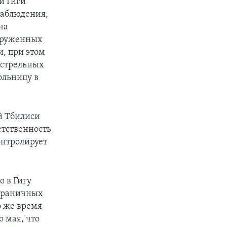
и Гиги
наблюдения,
ча
ооруженных
, при этом
естрельных
ольницу в
й Тбилиси
етственность
онтролирует
 в Гигу
ограничных
о же время
 мая, что