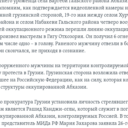
тнего уроженца села Баргеби Гальского района Абхази
апомним, как подтверждается видеопленкой камеры 
нной грузинской стороной, 19-го мая между селом Хур
района и селом Набакеви Гальского района четверо в
ей оккупационного режима перешли линию оккупации
произвел выстрелы в Гигу Отхозория. Он получил 6 огн
м числе одно – в голову. Раненого мужчину отвезли в б
он скончался, не приходя в сознание.
вооруженного мужчины на территории контролируемо
 протеста в Грузии. Грузинская сторона возложила отв
шее на Российскую Федерацию, как на силу, которая к
структуры оккупированной Абхазии.
 прокуратура Грузии установила личность стрелявшего
им является Рашид Канджи-оглы, который служит в п
ккупированной Абхазии, контролируемых Россией. В т
представитель МИДа РФ Мария Захарова заявила 26-го