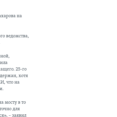
ахарова на
го ведомства,
.
оной,
дила
ащего. 25-го
держан, хотя
И, что на
и.
а мосту в то
точно для
я», – заявил