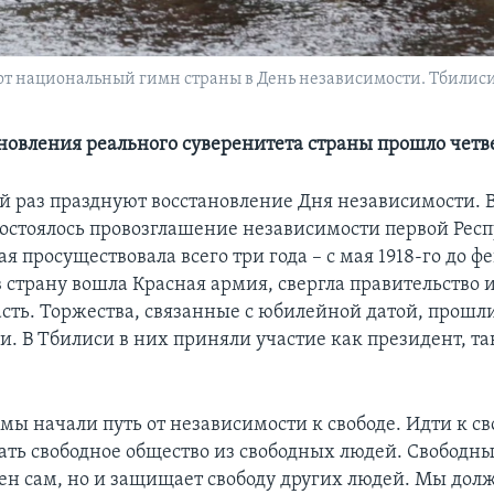
национальный гимн страны в День независимости. Тбилиси. Г
ановления реального суверенитета страны прошло четв
-й раз празднуют восстановление Дня независимости. В
 состоялось провозглашение независимости первой Рес
ая просуществовала всего три года – с мая 1918-го до фе
 в страну вошла Красная армия, свергла правительство 
асть. Торжества, связанные с юбилейной датой, прошл
и. В Тбилиси в них приняли участие как президент, т
 мы начали путь от независимости к свободе. Идти к св
дать свободное общество из свободных людей. Свободны
ден сам, но и защищает свободу других людей. Мы дол