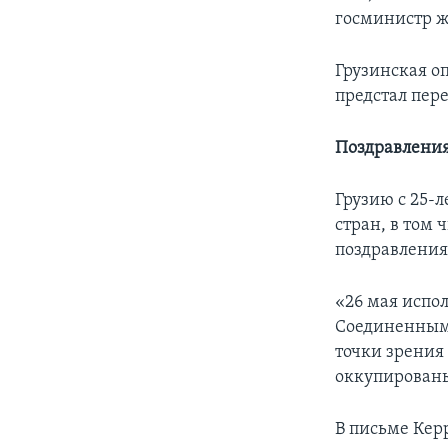
госминистр 
Грузинская о
предстал пер
Поздравлени
Грузию с 25-
стран, в том
поздравления
«26 мая испо
Соединенными
точки зрения 
оккупированы
В письме Кер