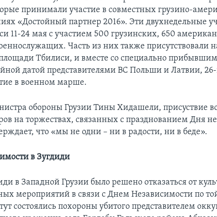
торые принимали участие в совместных грузино-амер
иях «Достойный партнер 2016». Эти двухнедельные у
си 11-24 мая с участием 500 грузинских, 650 американ
оеннослужащих. Часть из них также присутствовали н
площади Тбилиси, и вместе со специально прибывшим
ейной датой представителями ВС Польши и Латвии, 26-
тие в военном марше.
нистра обороны Грузии Тины Хидашели, присуствие в
ров на торжествах, связанных с празднованием Дня н
ерждает, что «мы не одни – ни в радости, ни в беде».
имости в Зугдиди
иди в Западной Грузии было решено отказаться от кул
ных мероприятий в связи с Днем Независимости по то
я тут состоялись похороны убитого представителем окк