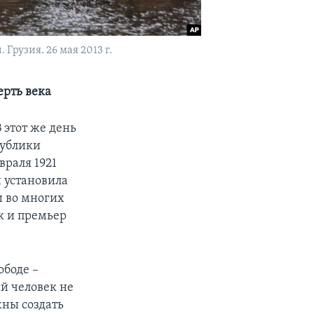
рузия. 26 мая 2013 г.
ерть века
 этот же день
публики
враля 1921
и установила
и во многих
ак и премьер
ободе –
й человек не
жны создать