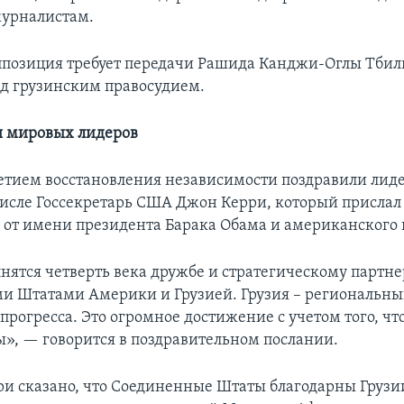
журналистам.
ппозиция требует передачи Рашида Канджи-Оглы Тбил
ед грузинским правосудием.
я мировых лидеров
летием восстановления независимости поздравили лид
 числе Госсекретарь США Джон Керри, который прислал
 от имени президента Барака Обама и американского 
лнятся четверть века дружбе и стратегическому партн
 Штатами Америки и Грузией. Грузия – региональны
прогресса. Это огромное достижение с учетом того, чт
», — говорится в поздравительном послании.
ри сказано, что Соединенные Штаты благодарны Грузи