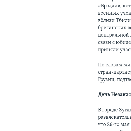
«Брэдли», ко
военных учен
вблизи Тбили
британских в
центральной 
связи с юбил
приняли учас
По словам ми
стран-партне
Грузии, подтв
День Независ
В городе Зугд
развлекатель
что 26-го ма