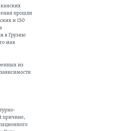
иканских
чения прошли
ских и 150
а
и в Грузию
го мая
оенных из
езависимости
ьтурно-
й причине,
упационного