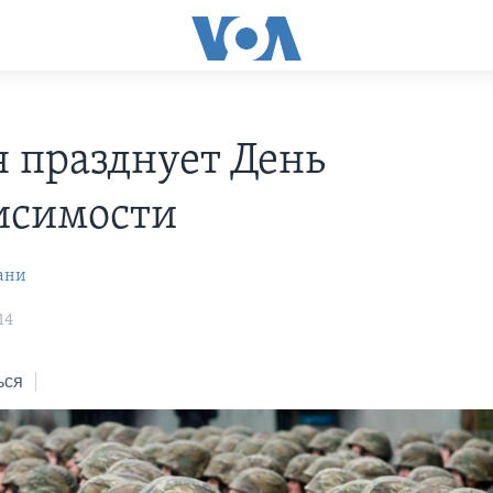
я празднует День
исимости
ани
14
ься