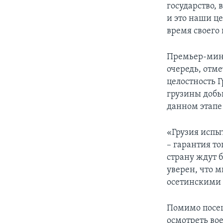
государство,
и это наши ц
время своего
Премьер-мини
очередь, отм
целостность Г
грузины добь
данном этапе
«Грузия испы
– гарантия то
страну ждут 
уверен, что 
осетинскими 
Помимо посещ
осмотреть во