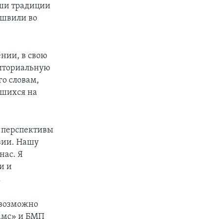
аши традиции
ашвили во
нии, в свою
риториальную
го словам,
вшихся на
, перспективы
узии. Нашу
нас. Я
и и
.
 возможно
рамс» и БМП