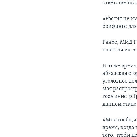
ответственнос
«Россия не и
брифинге для
Ранее, МИД Р
называя их 
В то же врем
абхазская сто
уголовное де
мая распрост
госминистр Г
данном этапе
«Мне сообщил
время, когда
того, чтобы п