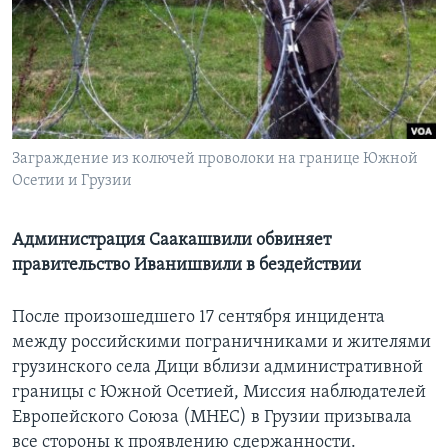
Learning English
СОЦИАЛЬНЫЕ СЕТИ
Заграждение из колючей проволоки на границе Южной
Осетии и Грузии
Языки
Администрация Саакашвили обвиняет
правительство Иванишвили в бездействии
После произошедшего 17 сентября инцидента
между российскими пограничниками и жителями
грузинского села Дици вблизи административной
границы с Южной Осетией, Миссия наблюдателей
Европейского Союза (МНЕС) в Грузии призывала
все стороны к проявлению сдержанности.