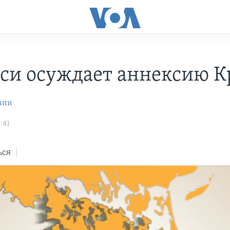
си осуждает аннексию 
ани
:41
ься