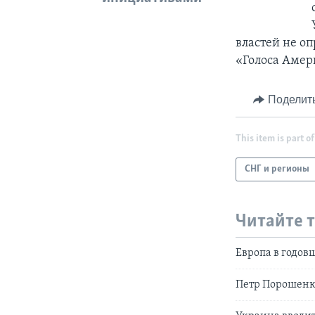
властей не оп
«Голоса Амер
Поделит
This item is part of
СНГ и регионы
Читайте 
Европа в годов
Петр Порошенко