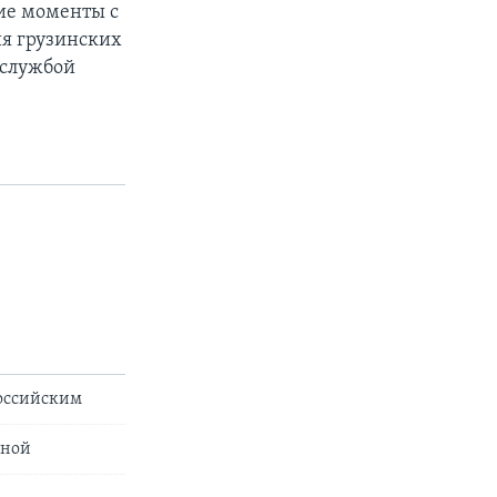
щие моменты с
ия грузинских
й службой
российским
иной