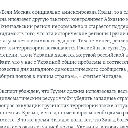
«Если Москва официально аннексировала Крым, то в с
она ипользует другую тактику: контролирует Абхазию 
Цхинвальский регион неформально и старается подде
видимость того, что эти исторические регионы Грузии
статусы независимых государств. Тем не менее, реальн
что эти территории поглощаются Россией,и по сути Гру
степени, что и Украина,является жертвой российской 
Факт, что у нас с Украиной общие проблемы и соответст
повестке дня западного демократического сообщества
общий подход к нашим странам», – считает Читадзе.
Эксперт убежден, что Грузия должна использовать весь
дипломатический ресурс чтобы убедить западные стран
вопрос оккупации грузинских территорий также актуал
аннексия Крыма, и что данные вопросы необходимо р
вместе. В то же время Читадзе полагает, что Запад боле
заинтересован ситуацией вокруг Украины, которая нах