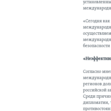
установленны
международно
«Сегодня как
международно
осуществляем
международны
безопасности 
«Неэффективн
Согласно мне
международны
регионов дол
российской ан
Среди причин
дипломатии, т
противостоян