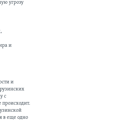
ную угрозу
,
ира и
ости и
грузинских
у с
е происходит.
рузинской
я в еще одно