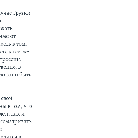
лучае Грузии
и
ржать
 имеют
ость в том,
зия в той же
агрессии.
венно, в
 должен быть
 свой
ы в том, что
ен, как и
ассматривать
е
одится в