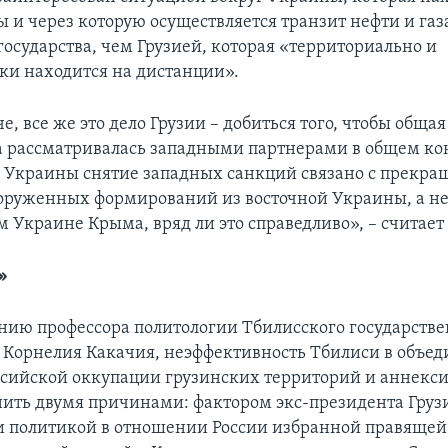
 и через которую осуществляется транзит нефти и газ
государства, чем Грузией, которая «территориально и
ки находится на дистанции».
е, все же это дело Грузии – добиться того, чтобы обща
 рассматривалась западными партнерами в общем кон
е Украины снятие западных санкций связано с прекра
оруженных формирований из восточной Украины, а не
 Украине Крыма, вряд ли это справедливо», – считает 
»
нию профессора политологии Тбилисского государстве
 Корнелия Какачия, неэффективность Тбилиси в объе
сийской оккупации грузинских территорий и аннекс
ить двумя причинами: фактором экс-президента Гру
 политикой в отношении России избранной правящей 