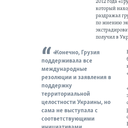
2012 года «Гр
который наход
раздражал гр
по мнению экс
экстрадироват
получил в Ук
«Конечно, Грузия
поддерживала все
международные
резолюции и заявления в
поддержку
территориальной
целостности Украины, но
сама не выступала с
соответствующими
инициативами