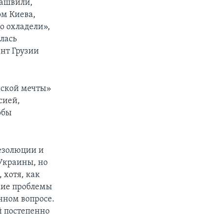
кашвили,
ом Киева,
о охладели»,
алась
ент Грузии
нской мечты»
сией,
обы
езолюции и
Украины, но
 хотя, как
жие проблемы
нном вопросе.
й постепенно