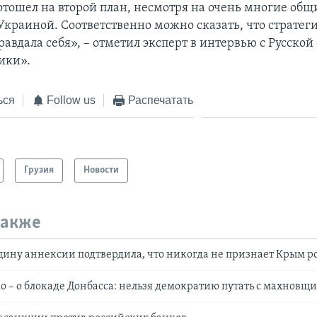
отошел на второй план, несмотря на очень многие об
Украиной. Соответственно можно сказать, что стратег
равдала себя», – отметил эксперт в интервью с Русско
ики».
ься
Follow us
Распечатать
Грузия
Новости
также
щину аннексии подтвердила, что никогда не признает Крым 
 – о блокаде Донбасса: нельзя демократию путать с махновщ