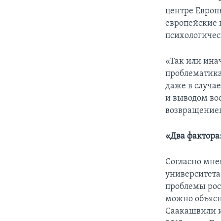
центре Европы
европейские 
психологичес
«Так или инач
проблематика
даже в случа
и выводом во
возвращением
«Два фактора
Согласно мне
университета
проблемы рос
можно объясн
Саакашвили и