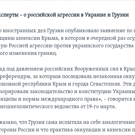
ксперты – о российской агрессии в Украине и Грузии
 иностранных дел Грузии опубликовало заявление по 
вщины аннексии Крыма, в котором в очередной раз ос
ую Россией агрессию против украинского государства
ого изменения границ.
зад под давлением российских Вооруженных сил в Кры
. референдум, за которым последовала незаконная окк
ономной республики Крым и города Севастополя. Эти 
норировали законодательство и конституцию Украины
нципы и нормы международного права», – говорится 
внешнеполитического ведомства от 19-го марта.
сказано, что Грузия сама испытала на себе аналогичны
стороны России и что практика оккупации и аннексии 