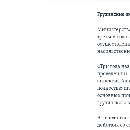
Грузинские э
Министерство
третьей годо
осуществленн
насильственн
«Три года на
проведен т.н
аннексия Авт
полностью иг
основные при
грузинского 
В заявлении 
действия со 