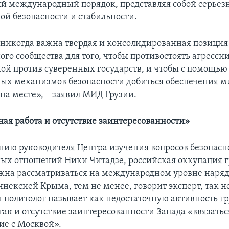
й международный порядок, представляя собой серьез
й безопасности и стабильности.
 никогда важна твердая и консолидированная позиция
го сообщества для того, чтобы противостоять агрессии
ой против суверенных государств, и чтобы с помощью
х механизмов безопасности добиться обеспечения м
на месте», – заявил МИД Грузии.
ая работа и отсутствие заинтересованности»
нию руководителя Центра изучения вопросов безопасн
х отношений Ники Читадзе, российская оккупация 
жна рассматриваться на международном уровне наряд
нексией Крыма, тем не менее, говорит эксперт, так н
 политолог называет как недостаточную активность г
ак и отсутствие заинтересованности Запада «ввязатьс
ие с Москвой».