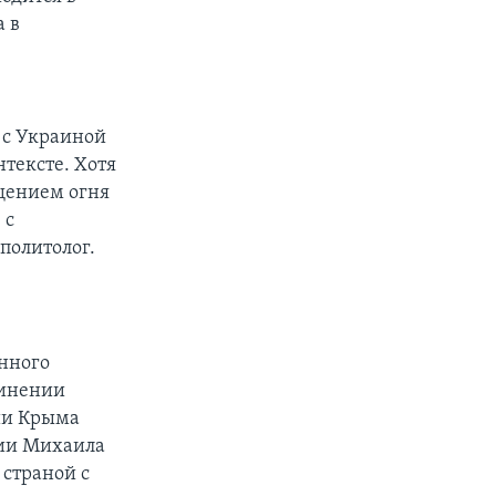
а в
я с Украиной
тексте. Хотя
щением огня
 с
политолог.
нного
динении
ии Крыма
зии Михаила
страной с