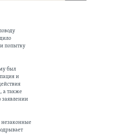
поводу
удило
 и попытку
му был
упация и
действия
, а также
в заявлении
е незаконные
подрывает