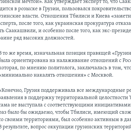
узинской мечтой». Как утверждает эксперт то, что Саа
ится в розыске в Грузии, пользовался покровительств
узинские власти. Отношения Тбилиси и Киева «заметн
перта, после того, как украинская прокуратура отказ
ь Саакашвили, и особенно после того, как экс-презид
раине ряд высоких должностей.
В то же время, изначальная позиция правящей «Грузи
была ориентирована на налаживание отношений с Рос
которая, по мнению политолога, заключалась в том, чт
«минимально накалять отношения» с Москвой.
«Конечно, Грузия поддерживала все международные р
заявления в поддержку территориальной целостности 
сама не выступала с соответствующими инициативами,
раз было бы ожидаемо, чтобы Тбилиси, имеющий схо
со своими территориями, был особенно активным в да
В результате, вопрос оккупации грузинских территори