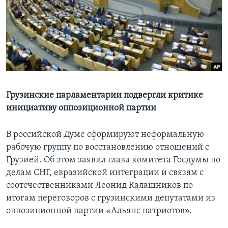
Learning English
СОЦИАЛЬНЫЕ СЕТИ
Языки
Грузинские парламентарии подвергли критике
инициативу оппозиционной партии
В российской Думе сформируют неформальную
рабочую группу по восстановлению отношений с
Грузией. Об этом заявил глава комитета Госдумы по
делам СНГ, евразийской интеграции и связям с
соотечественниками Леонид Калашников по
итогам переговоров с грузинскими депутатами из
оппозиционной партии «Альянс патриотов».