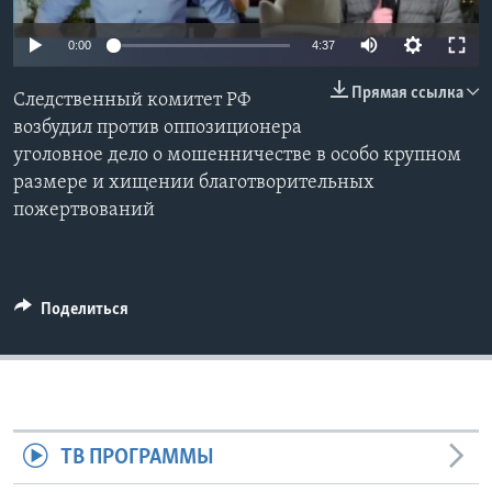
Learning English
0:00
4:37
Прямая ссылка
СОЦИАЛЬНЫЕ СЕТИ
Следственный комитет РФ
возбудил против оппозиционера
уголовное дело о мошенничестве в особо крупном
размере и хищении благотворительных
Языки
пожертвований
Поделиться
ТВ ПРОГРАММЫ