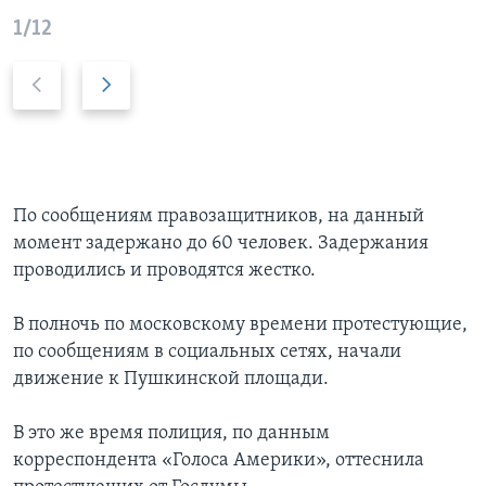
1/12
P
Д
r
а
e
л
v
ь
i
ш
o
е
По сообщениям правозащитников, на данный
u
момент задержано до 60 человек. Задержания
s
проводились и проводятся жестко.
s
l
В полночь по московскому времени протестующие,
i
по сообщениям в социальных сетях, начали
d
движение к Пушкинской площади.
e
В это же время полиция, по данным
корреспондента «Голоса Америки», оттеснила