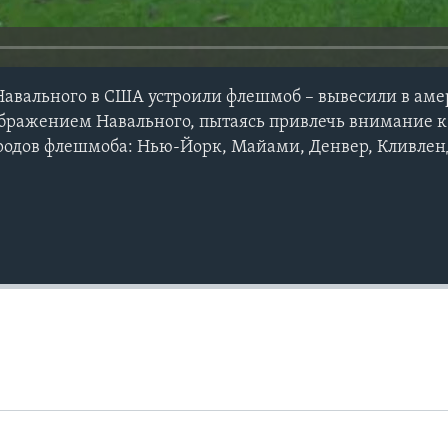
Навального в США устроили флешмоб – вывесили в ам
ображением Навального, пытаясь привлечь внимание 
ородов флешмоба: Нью-Йорк, Майами, Денвер, Кливлен