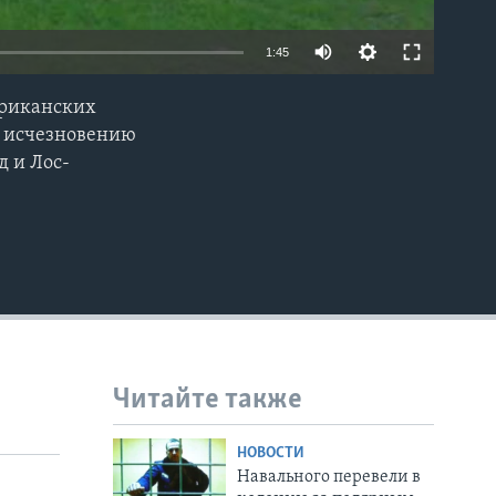
1:45
ериканских
EMBED
к исчезновению
д и Лос-
Читайте также
НОВОСТИ
Навального перевели в