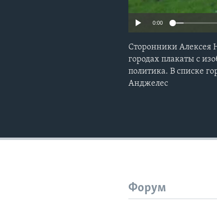
0:00
Сторонники Алексея 
городах плакаты с из
политика. В списке г
Анджелес
Форум