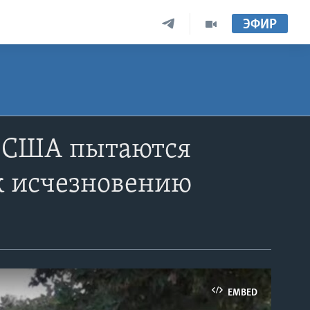
ЭФИР
в США пытаются
к исчезновению
EMBED