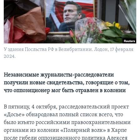
Learning English
СОЦИАЛЬНЫЕ СЕТИ
У здания Посльства РФ в Велибритании. Лодон, 17 февраля
2024.
Языки
Независимые журналисты-расследователи
получили новые свидетельства, говорящие о том,
что оппозиционер мог быть отравлен в колонии
В пятницу, 4 октября, расследовательский проект
«Досье» обнародовал полный список всего, что
было изъято российскими правоохранительными
органами из колонии «Полярный волк» в Харпе
после гибели оппозиционного политика Алексея