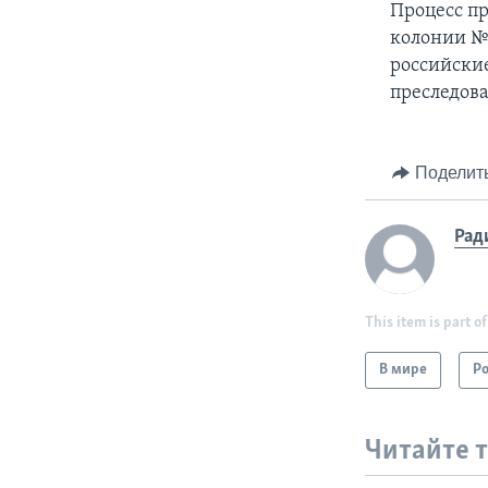
Процесс пр
колонии №
российски
преследов
Поделит
Рад
This item is part of
В мире
Р
Читайте 