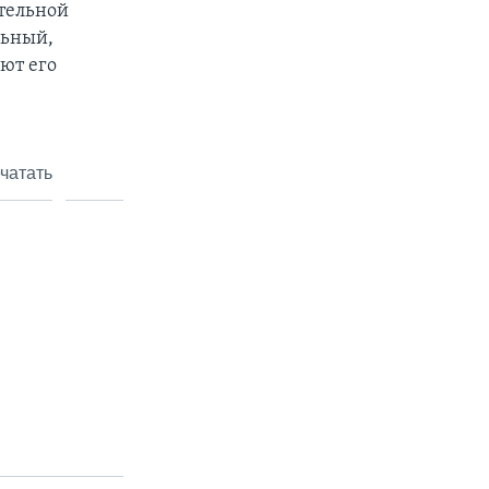
тельной
льный,
ют его
чатать