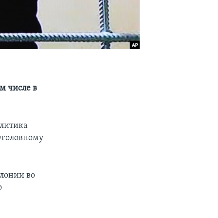
м числе в
олитика
 уголовному
олонии во
о