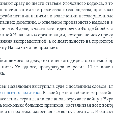
няют сразу по шести статьям Уголовного кодекса, в то
инансировании экстремистского сообщества, призывах
 реабилитации нацизма и вовлечении несовершенноле
пасных действий. В отдельное производство выделен э
оризме. В деле, в частности, идет речь о Фонде борьбы
ванной Навальным организации, которая по иску проку
знана экстремистской, а ее деятельность на территор
ину Навальный не признаёт.
обвиняемого по делу, технического директора ютьюб-п
аниэля Холодного, прокуратура попросила 10 лет коло
ма.
сей Навальный выступил в суде с последним словом. Ег
в соцсетях политика
. В своей речи он обвиняет российс
селения страны, а также вновь осуждает войну в Укра
ла несколько больших прыжков, расталкивая всех вокру
ь и с грохотом, разрушая всё вокруг, рухнула. И барах