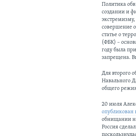
Политика обви
создании и ф
экстремизму,
совершение о
статье о терр
(ФБК) – осно
году была при
запрещена. В
Для второго 
Навального Д
общего режи
20 июля Алек
опубликован 
обнищании на
Россия сдела
поскользнулас