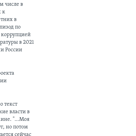
м числе в
 к
тних в
пизод по
 с коррупцией
ратуры в 2021
ии России
роекта
нии
о текст
кие власти в
ине. "...Моя
г, но потом
тается сейчас