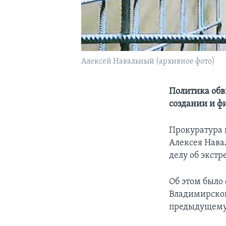
Алексей Навальный (архивное фото)
Политика обви
создании и ф
Прокуратура 
Алексея Нава
делу об экст
Об этом было 
Владимирской
предыдущему 