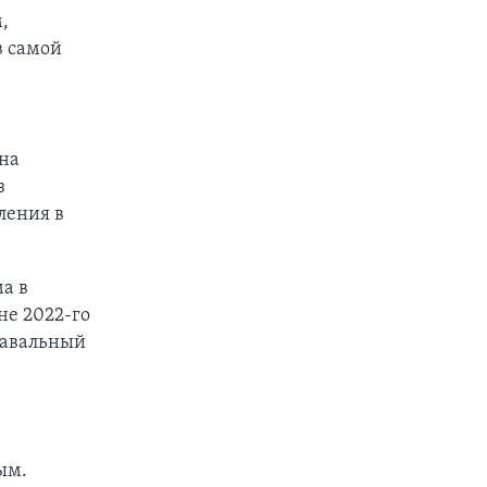
,
в самой
на
з
ления в
а в
не 2022-го
Навальный
ым.