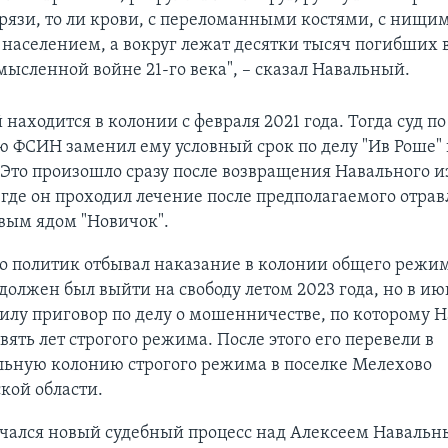
грязи, то ли крови, с переломанными костями, с нищим
населением, а вокруг лежат десятки тысяч погибших 
мысленной войне 21-го века", – сказал Навальный.
находится в колонии с февраля 2021 года. Тогда суд по
 ФСИН заменил ему условный срок по делу "Ив Роше" 
Это произошло сразу после возвращения Навального и
где он проходил лечение после предполагаемого отрав
вым ядом "Новичок".
о политик отбывал наказание в колонии общего режим
должен был выйти на свободу летом 2023 года, но в ию
силу приговор по делу о мошенничестве, по которому 
вять лет строгого режима. После этого его перевели в
льную колонию строгого режима в поселке Мелехово
кой области.
ачался новый судебный процесс над Алексеем Навальн