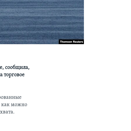
, сообщила,
а торговое
ированные
ь как можно
хвата.