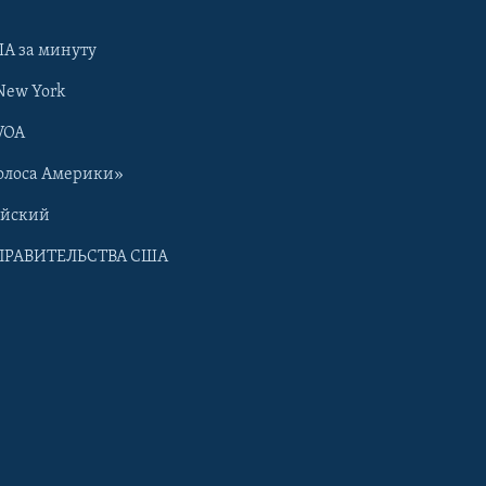
А за минуту
New York
VOA
олоса Америки»
ийский
ПРАВИТЕЛЬСТВА США