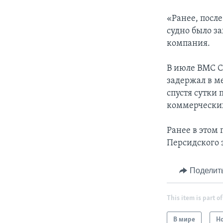
«Ранее, посл
судно было з
компания.
В июле ВМС С
задержал в м
спустя сутки
коммерческих
Ранее в этом 
Персидского 
Поделит
This item is part of
В мире
Н