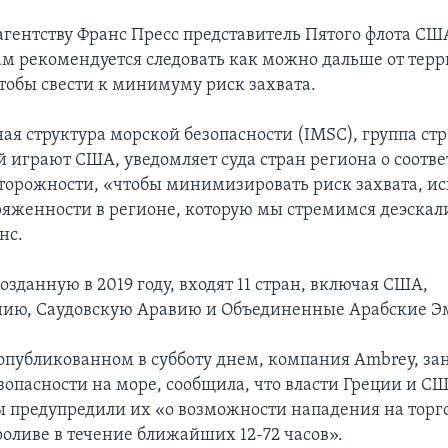
агентству Франс Пресс представитель Пятого флота С
ам рекомендуется следовать как можно дальше от тер
чтобы свести к минимуму риск захвата.
я структура морской безопасности (IMSC), группа ст
ой играют США, уведомляет суда стран региона о соот
торожности, «чтобы минимизировать риск захвата, ис
яженности в регионе, которую мы стремимся деэскал
нс.
озданную в 2019 году, входят 11 стран, включая США,
нию, Саудовскую Аравию и Объединенные Арабские Э
 опубликованном в субботу днем, компания Ambrey, 
зопасности на море, сообщила, что власти Греции и СШ
ы предупредили их «о возможности нападения на торгов
оливе в течение ближайших 12-72 часов».