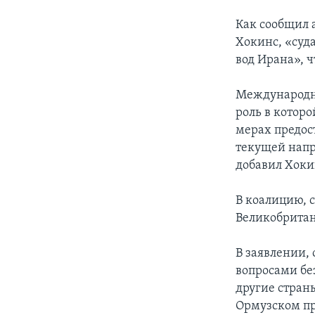
Как сообщил 
Хокинс, «суд
вод Ирана», 
Международна
роль в котор
мерах предос
текущей напр
добавил Хоки
В коалицию, с
Великобрита
В заявлении,
вопросами бе
другие стран
Ормузском пр