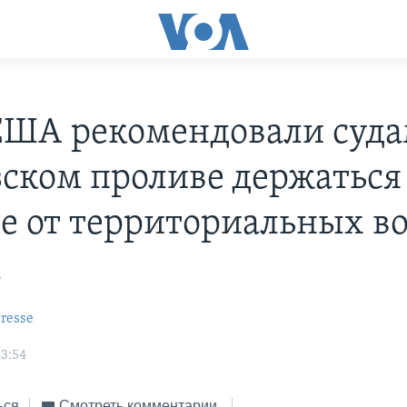
ША рекомендовали суда
ском проливе держаться
е от территориальных в
а
resse
23:54
ься
Смотреть комментарии