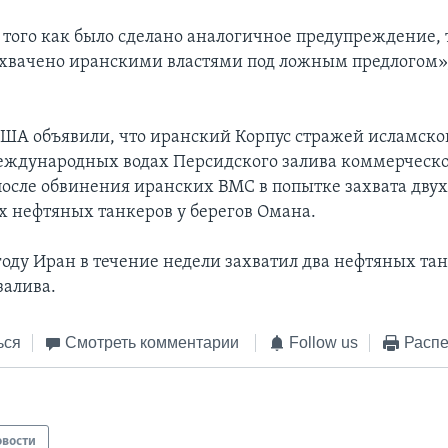
е того как было сделано аналогичное предупреждение, 
ахвачено иранскими властями под ложным предлогом»,
ША объявили, что иранский Корпус стражей исламск
еждународных водах Персидского залива коммерческо
 после обвинения иранских ВМС в попытке захвата дву
 нефтяных танкеров у берегов Омана.
году Иран в течение недели захватил два нефтяных тан
залива.
ься
Смотреть комментарии
Follow us
Распе
овости