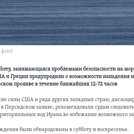
 фото)
rey, занимающаяся проблемами безопасности на море
ША и Греции предупредили о возможности нападения н
зском проливе в течение ближайших 12-72 часов
ие силы США и ряда других западных стран, дислоц
в Персидском заливе, рекомендовали судам следоват
рриториальных вод Ирана во избежание возможного за
ждения были обнародованы в субботу и воскресенье.