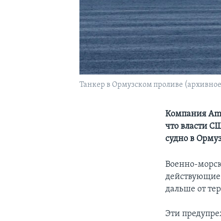
Танкер в Ормузском проливе (архивное
Компания Amb
что власти С
судно в Орму
Военно-морск
действующие 
дальше от те
Эти предупре