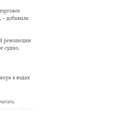
торговое
 – добавила
ой революции
е судно,
х
кера в водах
чатать