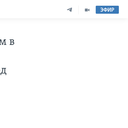
ЭФИР
м в
од