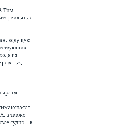
ША Тим
риториальных
ран, ведущую
ветствующих
ходя из
ировать»,
мираты.
занимающаяся
А, а также
ое судно... в