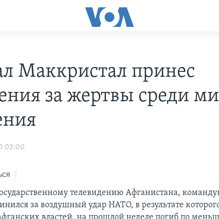
ал Маккристал принес
ения за жертвы среди м
ения
0 03:00
ься
государственному телевидению Афганистана, команд
инился за воздушный удар НАТО, в результате которого
фганских властей, на прошлой неделе погиб по меньш