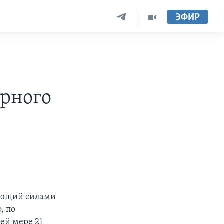
ЭФИР
ирного
ующий силами
, по
ей мере 21