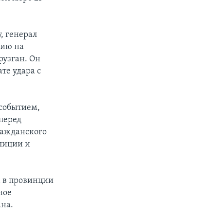
, генерал
нию на
рузган. Он
те удара с
 событием,
перед
ражданского
лиции и
а в провинции
ное
ана.