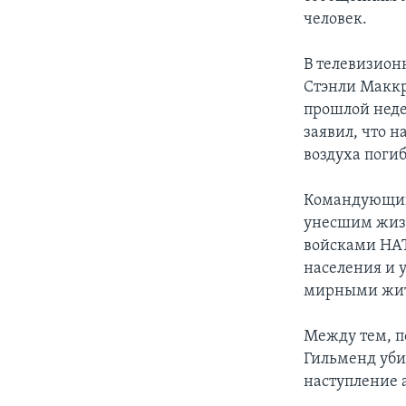
человек.
В телевизион
Стэнли Маккр
прошлой неде
заявил, что н
воздуха поги
Командующий 
унесшим жизн
войсками НАТ
населения и 
мирными жи
Между тем, п
Гильменд уби
наступление 