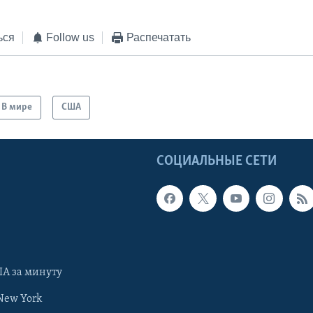
ься
Follow us
Распечатать
В мире
США
Ы
СОЦИАЛЬНЫЕ СЕТИ
А за минуту
New York