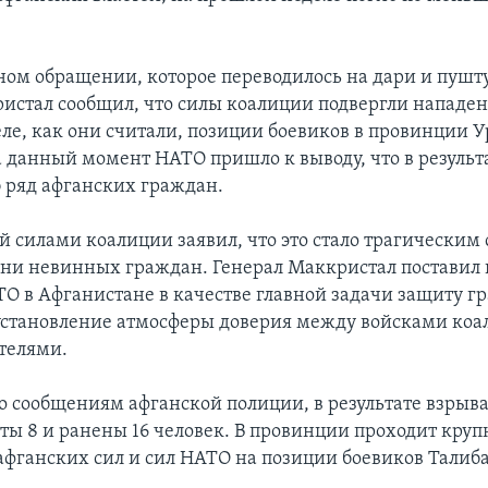
ном обращении, которое переводилось на дари и пушту
истал сообщил, что силы коалиции подвергли нападе
ле, как они считали, позиции боевиков в провинции У
а данный момент НАТО пришло к выводу, что в результа
б ряд афганских граждан.
силами коалиции заявил, что это стало трагическим
и невинных граждан. Генерал Маккристал поставил 
О в Афганистане в качестве главной задачи защиту г
установление атмосферы доверия между войсками коа
телями.
о сообщениям афганской полиции, в результате взрыв
ты 8 и ранены 16 человек. В провинции проходит круп
афганских сил и сил НАТО на позиции боевиков Талиб