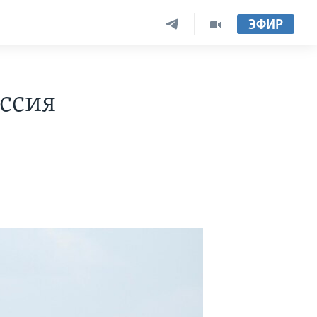
ЭФИР
ссия