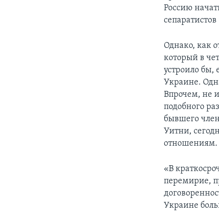
Россию начат
сепаратистов
Однако, как 
который в чет
устроило бы,
Украине. Одн
Впрочем, не и
подобного ра
бывшего член
Уитни, сегод
отношениям.
«В краткосроч
перемирие, п
договоренност
Украине боль