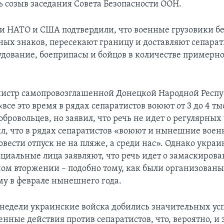
 созыв заседания Совета Безопасности ООН.
и НАТО и США подтвердили, что военные грузовики б
ных знаков, пересекают границу и доставляют сепара
удование, боеприпасы и бойцов в количестве примерн
истр самопровозглашенной Донецкой Народной Респ
«все это время в рядах сепаратистов воюют от 3 до 4 ты
бровольцев, но заявил, что речь не идет о регулярных
л, что в рядах сепаратистов «воюют и нынешние воен
вести отпуск не на пляже, а среди нас». Однако украи
циальные лица заявляют, что речь идет о замаскиров
ом вторжении – подобно тому, как были организованы
му в феврале нынешнего года.
 недели украинские войска добились значительных ус
нные действия против сепаратистов, что, вероятно, и 