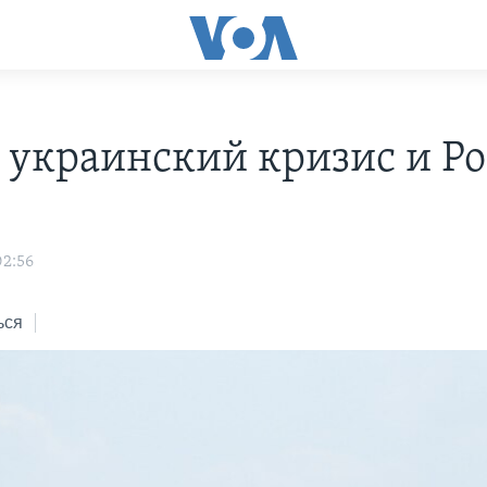
 украинский кризис и Ро
02:56
ься