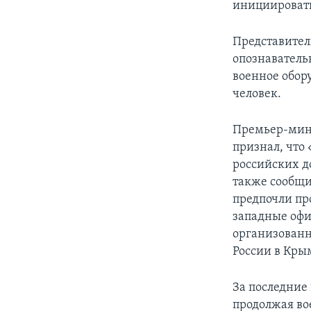
инициировать
Представител
опознаватель
военное обор
человек.
Премьер-мин
признал, что 
российских до
также сообщи
предпочли про
западные офи
организованн
России в Кры
За последние
продолжая вое