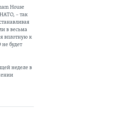
ham House
НАТО, – так
Устанавливая
ли в весьма
ся вплотную к
 не будет
ющей неделе в
шении