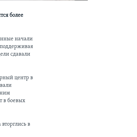
тся более
енные начали
, поддерживая
ели сдавали
рный центр в
овали
дним
т в боевых
 вторглись в