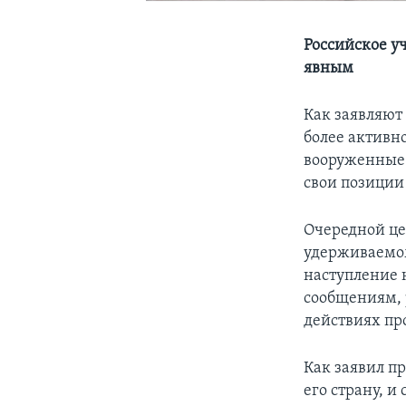
Российское у
явным
Как заявляют
более активн
вооруженные 
свои позиции
Очередной це
удерживаемом
наступление н
сообщениям, 
действиях пр
Как заявил п
его страну, 