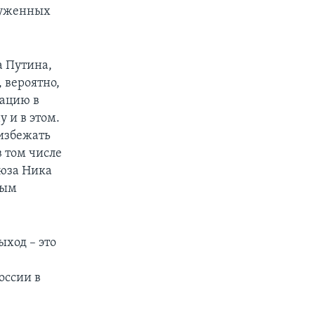
оруженных
а Путина,
 вероятно,
уацию в
 и в этом.
 избежать
в том числе
оюза Ника
ным
ыход – это
оссии в