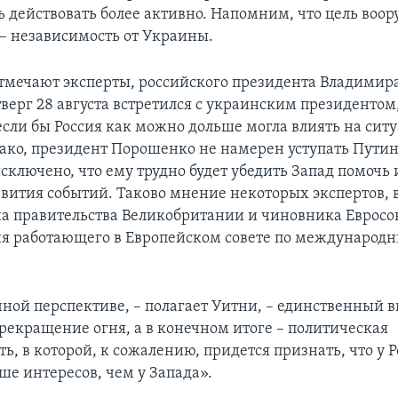
ь действовать более активно. Напомним, что цель во
 – независимость от Украины.
отмечают эксперты, российского президента Владимир
верг 28 августа встретился с украинским президентом,
 если бы Россия как можно дольше могла влиять на сит
ако, президент Порошенко не намерен уступать Путину
сключено, что ему трудно будет убедить Запад помочь
звития событий. Таково мнение некоторых экспертов, 
а правительства Великобритании и чиновника Еврос
ня работающего в Европейском совете по международ
ной перспективе, – полагает Уитни, – единственный в
рекращение огня, а в конечном итоге – политическая
ь, в которой, к сожалению, придется признать, что у Р
ше интересов, чем у Запада».