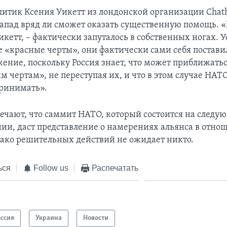
итик Ксения Уикетт из лондонской организации Chat
 Запад вряд ли сможет оказать существенную помощь. «
кетт, – фактически запуталось в собственных ногах. 
е «красные черты», они фактически сами себя постави
жение, поскольку Россия знает, что может приближать
 чертам», не переступая их, и что в этом случае НАТО
ринимать».
ечают, что саммит НАТО, который состоится на следу
ии, даст представление о намерениях альянса в отно
ако решительных действий не ожидает никто.
ься
Follow us
Распечатать
оссия
Украина
Новости