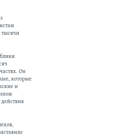
ез
тистам
о тысячи
ублики
сяч
 частях. Он
ные, которые
нские и
анном
 действия
пехов,
заставило