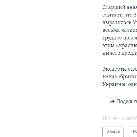
Старший анал
считает, что
выразилась Уи
весьма четки
трудное поло
этим «красным
ничего предп
Эксперты отм
Великобритан
Украины, одн
Поделит
This item is part of
В мире
Р