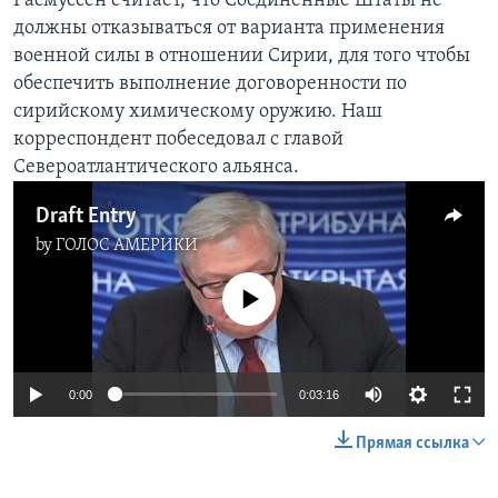
Расмуссен считает, что Соединенные Штаты не
должны отказываться от варианта применения
Learning English
военной силы в отношении Сирии, для того чтобы
обеспечить выполнение договоренности по
СОЦИАЛЬНЫЕ СЕТИ
сирийскому химическому оружию. Наш
корреспондент побеседовал с главой
Североатлантического альянса.
Языки
Draft Entry
by
ГОЛОС АМЕРИКИ
No media source currently available
0:00
0:03:16
Прямая ссылка