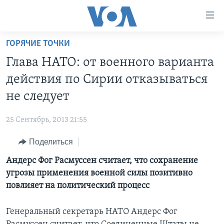
Линки
доступности
Перейти
ГОРЯЧИЕ ТОЧКИ
на
ГЛАВНОЕ
Глава НАТО: от военного варианта
основной
ПРОГРАММЫ
контент
действия по Сирии отказываться
ПРОЕКТЫ
Перейти
АМЕРИКА
не следует
к
ЭКСПЕРТИЗА
НОВОСТИ ЗА МИНУТУ
УЧИМ АНГЛИЙСКИЙ
основной
25 Сентябрь, 2013 21:55
ИНТЕРВЬЮ
ИТОГИ
НАША АМЕРИКАНСКАЯ ИСТОРИЯ
навигации
Перейти
Поделиться
ФАКТЫ ПРОТИВ ФЕЙКОВ
ПОЧЕМУ ЭТО ВАЖНО?
А КАК В АМЕРИКЕ?
в
Андерс Фог Расмуссен считает, что сохранение
ЗА СВОБОДУ ПРЕССЫ
ДИСКУССИЯ VOA
АРТЕФАКТЫ
поиск
угрозы применения военной силы позитивно
УЧИМ АНГЛИЙСКИЙ
ДЕТАЛИ
АМЕРИКАНСКИЕ ГОРОДКИ
повлияет на политический процесс
ВИДЕО
НЬЮ-ЙОРК NEW YORK
ТЕСТЫ
Генеральный секретарь НАТО Андерс Фог
ПОДПИСКА НА НОВОСТИ
АМЕРИКА. БОЛЬШОЕ ПУТЕШЕСТВИЕ