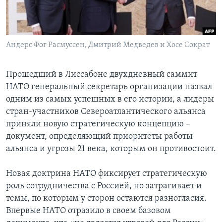
Learning English
СОЦИАЛЬНЫЕ СЕТИ
Андерс Фог Расмуссен, Дмитрий Медведев и Хосе Сократ
Прошедший в Лиссабоне двухдневный саммит
НАТО генеральный секретарь организации назвал
Языки
одним из самых успешных в его истории, а лидеры
стран-участников Североатлантического альянса
приняли новую стратегическую концепцию –
документ, определяющий приоритеты работы
альянса и угрозы 21 века, которым он противостоит.
Новая доктрина НАТО фиксирует стратегическую
роль сотрудничества с Россией, но затрагивает и
темы, по которым у сторон остаются разногласия.
Впервые НАТО отразило в своем базовом