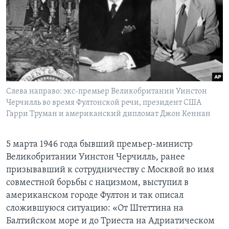
Слева направо: экс-премьер Великобритании Уинстон
Черчилль во время Фултонской речи, президент США
Гарри Труман и американский дипломат Джон Кеннан
5 марта 1946 года бывший премьер-министр
Великобритании Уинстон Черчилль, ранее
призывавший к сотрудничеству с Москвой во имя
совместной борьбы с нацизмом, выступил в
американском городе Фултон и так описал
сложившуюся ситуацию: «От Штеттина на
Балтийском море и до Триеста на Адриатическом