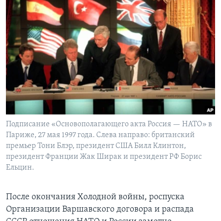
Подписание «Основополагающего акта Россия — НАТО» в
Париже, 27 мая 1997 года. Слева направо: британский
премьер Тони Блэр, президент США Билл Клинтон,
президент Франции Жак Ширак и президент РФ Борис
Ельцин.
После окончания Холодной войны, роспуска
Организации Варшавского договора и распада