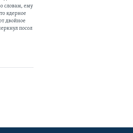
го словам, ему
что ядерное
ют двойное
черкнул посол