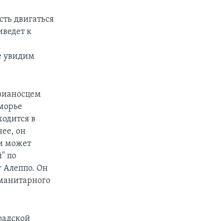
сть двигаться
ведет к
е увидим
авианосцем
морье
ходится в
ее, он
ии может
" по
г Алеппо. Он
уманитарного
радской