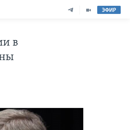
ЭФИР
ии в
ены