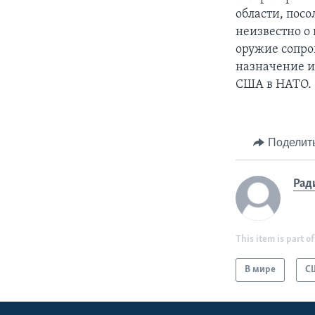
области, посо
неизвестно о 
оружие сопро
назначение и
США в НАТО.
Поделит
Рад
This item is part of
В мире
С