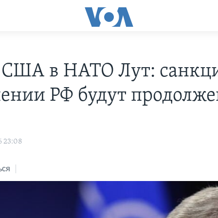
 США в НАТО Лут: санкц
ении РФ будут продолж
6 23:08
ься