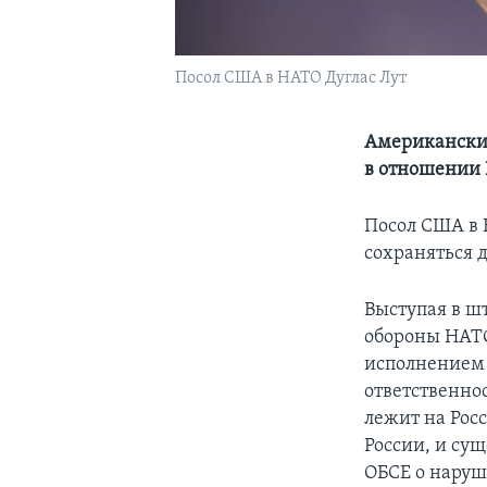
Посол США в НАТО Дуглас Лут
Американский
в отношении 
Посол США в 
сохраняться 
Выступая в ш
обороны НАТО
исполнением 
ответственно
лежит на Рос
России, и су
ОБСЕ о нару