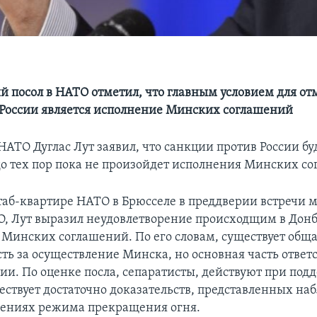
 посол в НАТО отметил, что главным условием для о
России является исполнение Минских соглашений
НАТО Дуглас Лут заявил, что санкции против России бу
до тех пор пока не произойдет исполнения Минских с
таб-квартире НАТО в Брюсселе в преддверии встречи 
, Лут выразил неудовлетворение происходщим в Донб
Минских соглашений. По его словам, существует общ
сть за осуществление Минска, но основная часть ответ
сии. По оценке посла, сепаратисты, действуют при под
ществует достаточно доказательств, представленных н
шениях режима прекращения огня.