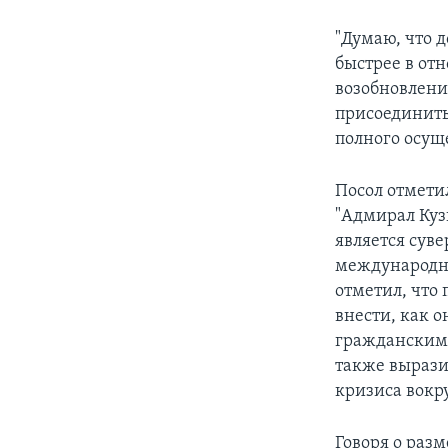
"Думаю, что 
быстрее в от
возобновлени
присоединить
полного осуще
Посол отмети
"Адмирал Куз
является сув
международны
отметил, что
внести, как о
гражданским 
также вырази
кризиса вокру
Говоря о раз