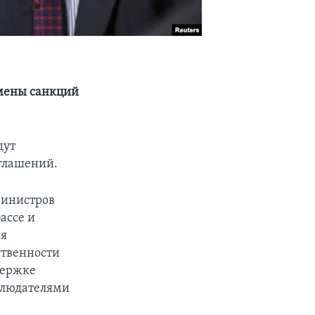
тмены санкций
дут
оглашений.
министров
ассе и
ая
ственности
держке
аблюдателями