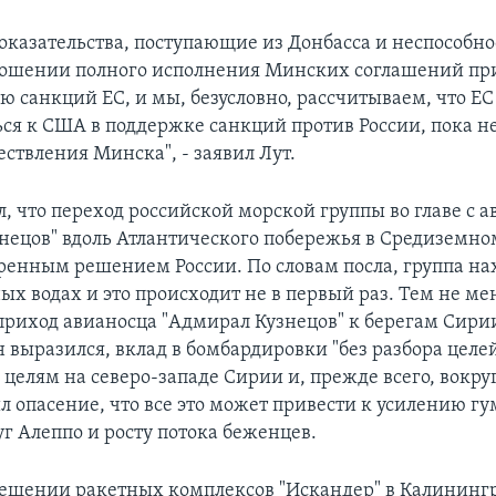
доказательства, поступающие из Донбасса и неспособно
ношении полного исполнения Минских соглашений при
ю санкций ЕС, и мы, безусловно, рассчитываем, что ЕС
ся к США в поддержке санкций против России, пока н
ствления Минска", - заявил Лут.
л, что переход российской морской группы во главе с 
нецов" вдоль Атлантического побережья в Средиземно
еренным решением России. По словам посла, группа на
х водах и это происходит не в первый раз. Тем не мен
 приход авианосца "Адмирал Кузнецов" к берегам Сир
н выразился, вклад в бомбардировки "без разбора целей
целям на северо-западе Сирии и, прежде всего, вокру
л опасение, что все это может привести к усилению г
г Алеппо и росту потока беженцев.
мещении ракетных комплексов "Искандер" в Калининг