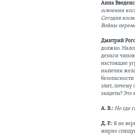
Анна Введенс
освоении кос
Сегодня космо
Войны переме
Дмитрий Рого
должно. Нало
деньги чинов
настоящие уг
наличии жела
безопасности
элит, почему
защиты? Это 
А. В.:
Но где 
Д. Р.:
Я не вер
мирно спящую