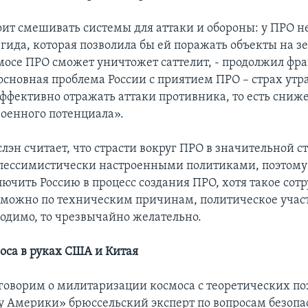
тоит смешивать системы для аттаки и обороны: у ПРО н
гида, которая позволила бы ей поражать объекты на зе
осе ПРО сможет уничтожет саттелит, - продолжил фр
 основная проблема России с приятием ПРО – страх утр
эффективно отражать аттаки противника, то есть сниж
военного потенциала».
лэн считает, что страсти вокруг ПРО в значительной с
пессимистически настроенными политиками, поэтому
лючить Россию в процесс создания ПРО, хотя такое сот
зможно по техническим причинам, политическое участ
ходимо, то чрезвычайно желательно.
оса в руках США и Китая
говорим о милитаризации космоса с теоретических по
су Америки» брюссельский эксперт по вопросам безопа