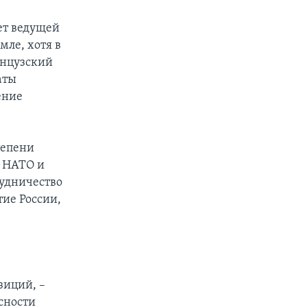
ет ведущей
мле, хотя в
анцузский
аты
ение
тепени
 НАТО и
рудничество
ие России,
зиций, –
сности