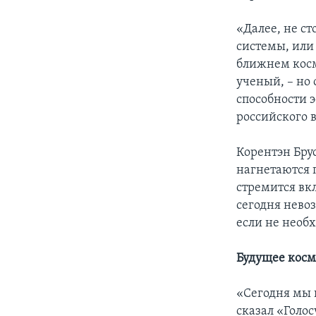
«Далее, не с
системы, или 
ближнем косм
ученый, – но
способности 
российского 
Корентэн Брус
нагнетаются 
стремится вк
сегодня нево
если не необ
Будущее косм
«Сегодня мы 
сказал «Голо