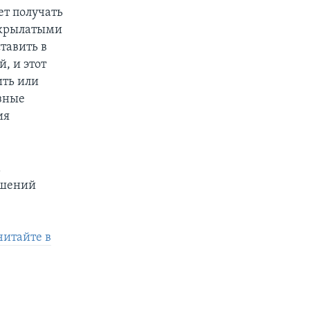
ет получать
и крылатыми
тавить в
, и этот
ить или
азные
ия
а
ошений
читайте в