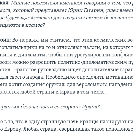
кая:
Многие посетители выставки говорили о том, что
моса, который представляет Юрий Гагарин, ушел вмест
с будет задействован для создания систем безопасност
щаются в космос?
зин:
Во-первых, мы считаем, что этих космических во
гоплатильщики на то и отчисляют налоги, из которых
ники и дипломаты, чтобы они урегулировали конфлик
розы можно разрешить политико-дипломатическим пу
ния. Иранское руководство ищет дополнительне гара
 для своего народа. Необходимо определить мотиваци
 они хотят создания оружия: для вероломного нападени
касается любой страны и Ирана в том числе.
гарантии безопасности со стороны Ирана?..
ю в то, что в одну страшную ночь иранцы планируют н
 Европу. Любая страна, свершившая такое поползнове