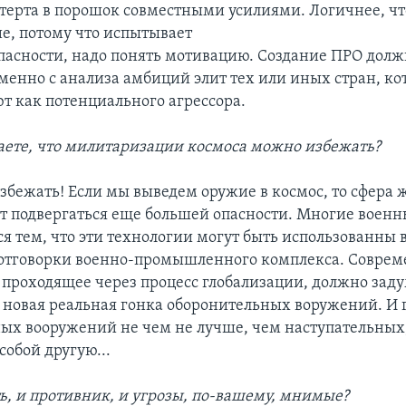
терта в порошок совместными усилиями. Логичнее, чт
ие, потому что испытывает
пасности, надо понять мотивацию. Создание ПРО долж
менно с анализа амбиций элит тех или иных стран, к
т как потенциального агрессора.
аете, что милитаризации космоса можно избежать?
збежать! Если мы выведем оружие в космос, то сфера
ет подвергаться еще большей опасности. Многие воен
я тем, что эти технологии могут быть использованны
о отговорки военно-промышленного комплекса. Совре
, проходящее через процесс глобализации, должно зад
 новая реальная гонка оборонительных воружений. И 
ых вооружений не чем не лучше, чем наступательных,
 собой другую...
сть, и противник, и угрозы, по-вашему, мнимые?