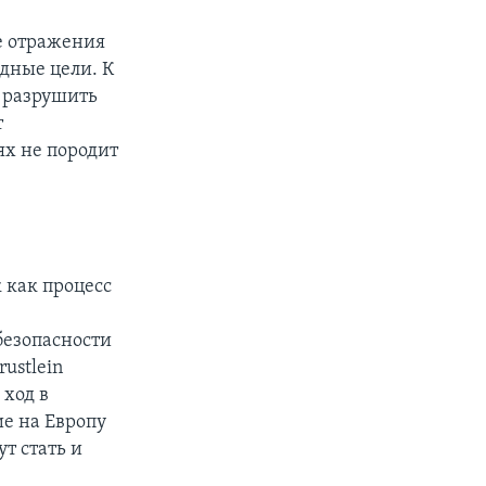
ке отражения
дные цели. К
т разрушить
т
ях не породит
к как процесс
безопасности
ustlein
 ход в
е на Европу
т стать и