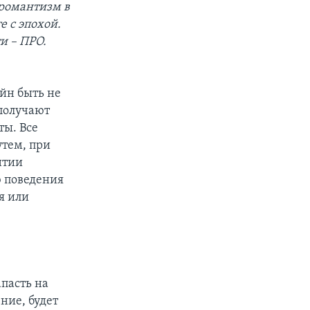
 романтизм в
е с эпохой.
и – ПРО.
йн быть не
 получают
ты. Все
тем, при
нтии
ю поведения
я или
апасть на
ние, будет