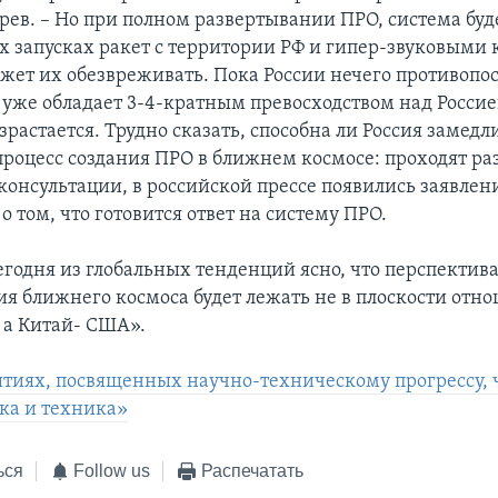
рев. – Но при полном развертывании ПРО, система буд
ех запусках ракет с территории РФ и гипер-звуковым
жет их обезвреживать. Пока России нечего противопос
 уже обладает 3-4-кратным превосходством над Россией
зрастается. Трудно сказать, способна ли Россия замедл
процесс создания ПРО в ближнем космосе: проходят р
консультации, в российской прессе появились заявлен
о том, что готовится ответ на систему ПРО.
егодня из глобальных тенденций ясно, что перспектив
я ближнего космоса будет лежать не в плоскости отн
 а Китай- США».
ытиях, посвященных научно-техническому прогрессу, 
ка и техника»
ься
Follow us
Распечатать