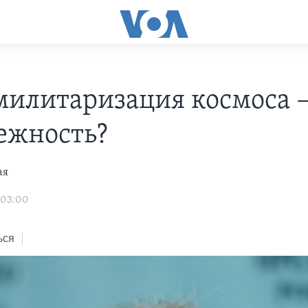
милитаризация космоса 
ежность?
ая
 03:00
ься