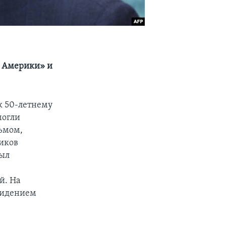
у Америки» и
к 50-летнему
могли
ьмом,
иков
рыл
й. На
видением