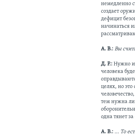
немедленно с
создает оруж
дефицит безо
начинаться и
рассматриваю
А. В.:
Вы счит
Д. Р.:
Нужно и
человека буд
оправдываютс
целях, но эт
человечество
тем нужна ли
оборонительн
одна тянет за
А. В.:
... То е