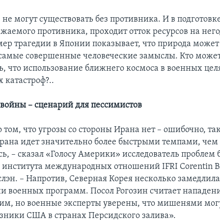
не могут существовать без противника. И в подготов
ажаемого противника, проходит отток ресурсов на него
мер трагедии в Японии показывает, что природа може
самые совершенные человеческие замыслы. Кто може
ь, что использование ближнего космоса в военных цел
 катастроф?..
войны – сценарий для пессимистов
 том, что угрозы со стороны Ирана нет – ошибочно, та
рана идет значительно более быстрыми темпами, чем
сь, – сказал «Голосу Америки» исследователь проблем 
 института международных отношений IFRI Corentin Br
лэн. – Напротив, Северная Корея несколько замедлила
и военных программ. Посол Рогозин считает нападени
им, но военные эксперты уверены, что мишенями могу
юзники США в странах Персидского залива».