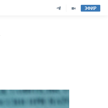
ЭФИР
–