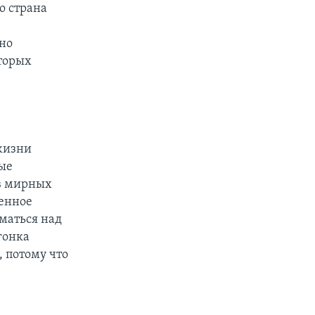
о страна
но
оторых
 жизни
ные
 в мирных
менное
уматься над
гонка
 потому что