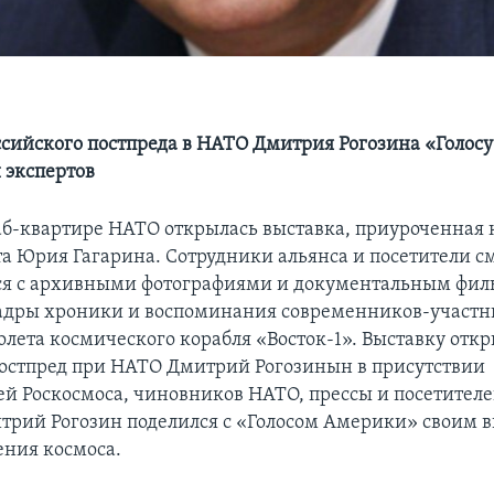
сийского постпреда в НАТО Дмитрия Рогозина «Голос
 экспертов
аб-квартире НАТО открылась выставка, приуроченная 
а Юрия Гагарина. Сотрудники альянса и посетители с
ся с архивными фотографиями и документальным фил
адры хроники и воспоминания современников-участн
олета космического корабля «Восток-1». Выставку отк
остпред при НАТО Дмитрий Рогозинын в присутствии
ей Роскосмоса, чиновников НАТО, прессы и посетителе
трий Рогозин поделился с «Голосом Америки» своим 
ения космоса.