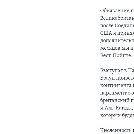
Объявление п
Великобритан
после Соеди
США я приня
дополнительн
месяцев мы пр
Вест-Пойнте.
Выступая в П
Браун привет
контингента в
парламент с 
британский п
и Аль-Каиды,
которых буде
Численность 