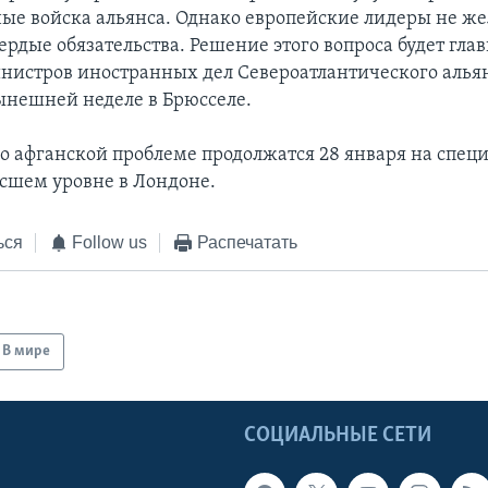
ые войска альянса. Однако европейские лидеры не же
ердые обязательства. Решение этого вопроса будет гла
инистров иностранных дел Североатлантического альян
ынешней неделе в Брюсселе.
о афганской проблеме продолжатся 28 января на спец
ысшем уровне в Лондоне.
ься
Follow us
Распечатать
В мире
Ы
СОЦИАЛЬНЫЕ СЕТИ