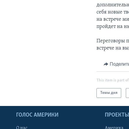
дополнительн
себя новые тв
на встрече м
пройдет на н
Переговоры п
встрече на в
Поделит
This item is part of
Темы дня
ГОЛОС АМЕРИКИ
ПРОЕКТ
О нас
Америка