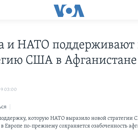
а и НАТО поддерживают
егию США в Афганистане
09 03:00
ься
поддержку, которую НАТО выразило новой стратегии 
 в Европе по-прежнему сохраняется озабоченность аф