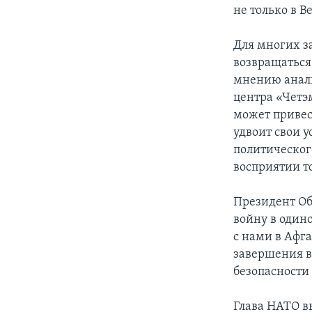
не только в 
Для многих з
возвращаться
мнению анали
центра «Четэ
может привест
удвоит свои у
политическог
восприятии то
Президент Об
войну в один
с нами в Афг
завершения в
безопасности
Глава НАТО в