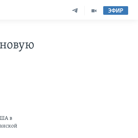
ЭФИР
 новую
США в
ганской