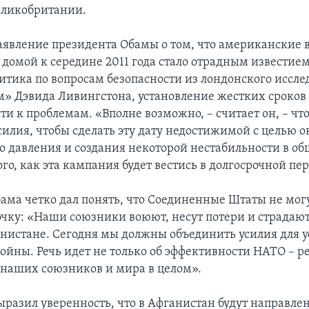
Великобритании.
аявление президента Обамы о том, что американские 
 домой к середине 2011 года стало отрадным известием
тика по вопросам безопасности из лондонского иссле
м» Дэвида Ливингстона, установление жестких сроков
и к проблемам. «Вполне возможно, – считает он, – чт
силия, чтобы сделать эту дату недостижимой с целью 
о давления и создания некоторой нестабильности в о
го, как эта кампания будет вестись в долгосрочной пе
ама четко дал понять, что Соединенные Штаты не могу
очку: «Наши союзники воюют, несут потери и страдают
анистане. Сегодня мы должны объединить усилия для 
ойны. Речь идет не только об эффективности НАТО – ре
 наших союзников и мира в целом».
ыразил уверенность, что в Афганистан будут направле