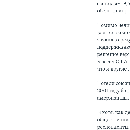
составляет 9
обещал напра
Помимо Велик
войска около
заявил в сред
поддерживают
решение верны
миссия США. 
что и другие
Потери союзн
2001 году бо
американцы.
И хотя, как 
общественнос
респонденты 