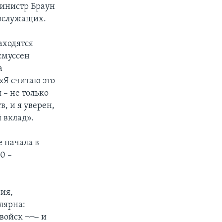
министр Браун
нослужащих.
аходятся
смуссен
а
«Я считаю это
 – не только
, и я уверен,
 вклад».
е начала в
0 –
ия,
лярна:
войск ¬¬– и