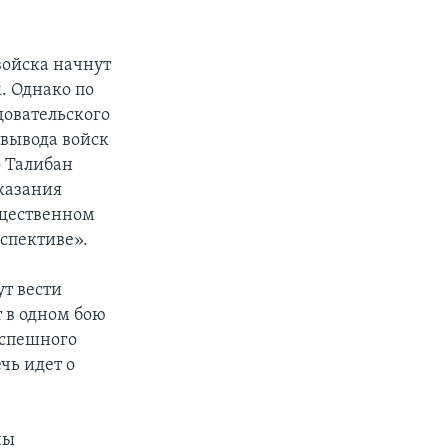
войска начнут
. Однако по
довательского
 вывода войск
о Талибан
оказания
бщественном
рспективе».
т вести
 в одном бою
успешного
чь идет о
ны