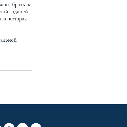
лают брать на
вной задачей
са, которая
иальной