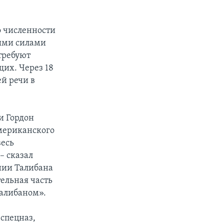
о численности
ыми силами
требуют
их. Через 18
ей речи в
и Гордон
мериканского
весь
– сказал
нии Талибана
ельная часть
Талибаном».
спецназ,