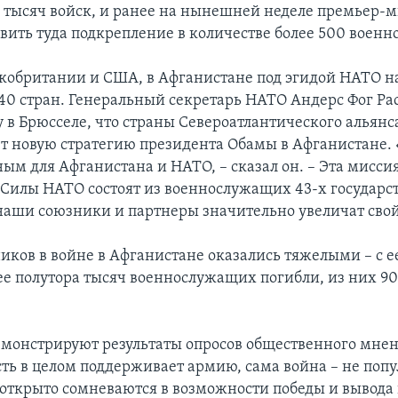
,5 тысяч войск, и ранее на нынешней неделе премьер-
вить туда подкрепление в количестве более 500 воен
обритании и США, в Афганистане под эгидой НАТО н
 40 стран. Генеральный секретарь НАТО Андерс Фог Ра
у в Брюсселе, что страны Североатлантического альянс
 новую стратегию президента Обамы в Афганистане. 
м для Афганистана и НАТО, – сказал он. – Эта миссия
Силы НАТО состоят из военнослужащих 43-х государств
 наши союзники и партнеры значительно увеличат свой
иков в войне в Афганистане оказались тяжелыми – с е
лее полутора тысяч военнослужащих погибли, из них 90
демонстрируют результаты опросов общественного мнен
ть в целом поддерживает армию, сама война – не попу
открыто сомневаются в возможности победы и вывода 