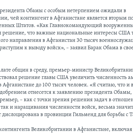
резидента Обамы с особым нетерпением ожидали в
ии, чей контингент в Афганистане является вторым п
ненных Штатов. «Как Главнокомандующий вооруженн
л решение, что важные национальные интересы США 
ого направления в Афганистан 30 тысяч военнослужащ
иступим к выводу войск», – заявил Барак Обама в сво
алате общин в среду, премьер-министр Великобритани
ствовал решение главы США увеличить численность а
 Афганистане до 100 тысяч человек. «Я считаю, что и 
одобрением отнесется к заявлению президента Обамы, 
ремьер, – как с точки зрения решения задач в отноше
 так и наращивания численности войск, весьма значит
т дислоцирована в провинции Гильменд для борьбы с 
контингента Великобритании в Афганистане, включая 