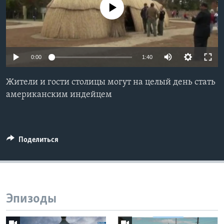
No media source currently available
Learning English
СОЦИАЛЬНЫЕ СЕТИ
0:00
1:40
Жители и гости столицы могут на целый день стать
Языки
американским индейцем
Поделиться
Эпизоды