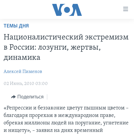
Линки
доступности
Перейти
ТЕМЫ ДНЯ
на
ГЛАВНОЕ
Националистический экстремизм
основной
ПРОГРАММЫ
контент
в России: лозунги, жертвы,
ПРОЕКТЫ
Перейти
АМЕРИКА
динамика
к
ЭКСПЕРТИЗА
НОВОСТИ ЗА МИНУТУ
УЧИМ АНГЛИЙСКИЙ
основной
Алексей Пименов
ИНТЕРВЬЮ
ИТОГИ
НАША АМЕРИКАНСКАЯ ИСТОРИЯ
навигации
Перейти
02 Июнь, 2010 03:00
ФАКТЫ ПРОТИВ ФЕЙКОВ
ПОЧЕМУ ЭТО ВАЖНО?
А КАК В АМЕРИКЕ?
в
ЗА СВОБОДУ ПРЕССЫ
Поделиться
ДИСКУССИЯ VOA
АРТЕФАКТЫ
поиск
УЧИМ АНГЛИЙСКИЙ
ДЕТАЛИ
АМЕРИКАНСКИЕ ГОРОДКИ
«Репрессии и беззаконие цветут пышным цветом –
благодаря прорехам в международном праве,
ВИДЕО
НЬЮ-ЙОРК NEW YORK
ТЕСТЫ
обрекая миллионы людей на поругание, угнетение
ПОДПИСКА НА НОВОСТИ
АМЕРИКА. БОЛЬШОЕ ПУТЕШЕСТВИЕ
и нищету», – заявил на днях временный