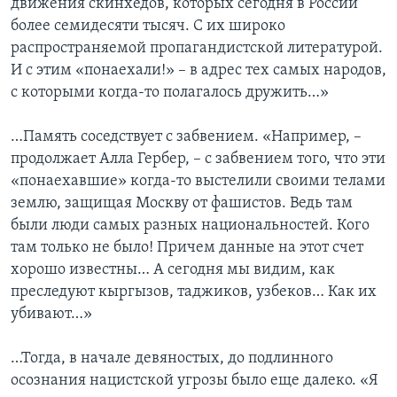
движения скинхедов, которых сегодня в России
более семидесяти тысяч. С их широко
распространяемой пропагандистской литературой.
И с этим «понаехали!» – в адрес тех самых народов,
с которыми когда-то полагалось дружить…»
…Память соседствует с забвением. «Например, –
продолжает Алла Гербер, – с забвением того, что эти
«понаехавшие» когда-то выстелили своими телами
землю, защищая Москву от фашистов. Ведь там
были люди самых разных национальностей. Кого
там только не было! Причем данные на этот счет
хорошо известны… А сегодня мы видим, как
преследуют кыргызов, таджиков, узбеков… Как их
убивают…»
…Тогда, в начале девяностых, до подлинного
осознания нацистской угрозы было еще далеко. «Я