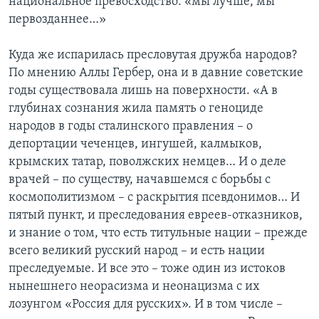
национальное превосходство: «мы лучше, мы
первозданнее…»
Куда же испарилась пресловутая дружба народов?
По мнению Аллы Гербер, она и в давние советские
годы существовала лишь на поверхности. «А в
глубинах сознания жила память о геноциде
народов в годы сталинского правления – о
депортации чеченцев, ингушей, калмыков,
крымских татар, поволжских немцев… И о деле
врачей – по существу, начавшемся с борьбы с
космополитизмом – с раскрытия псевдонимов… И
пятый пункт, и преследования евреев-отказников,
и знание о том, что есть титульные нации – прежде
всего великий русский народ – и есть нации
преследуемые. И все это – тоже один из истоков
нынешнего неорасизма и неонацизма с их
лозунгом «Россия для русских». И в том числе –