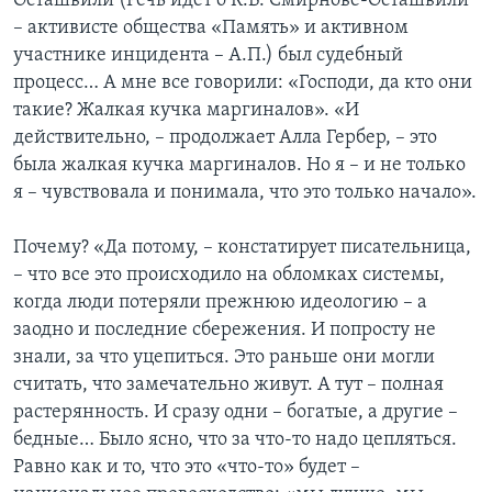
Осташвили (Речь идет о К.В. Смирнове-Осташвили
– активисте общества «Память» и активном
участнике инцидента – А.П.) был судебный
процесс… А мне все говорили: «Господи, да кто они
такие? Жалкая кучка маргиналов». «И
действительно, – продолжает Алла Гербер, – это
была жалкая кучка маргиналов. Но я – и не только
я – чувствовала и понимала, что это только начало».
Почему? «Да потому, – констатирует писательница,
– что все это происходило на обломках системы,
когда люди потеряли прежнюю идеологию – а
заодно и последние сбережения. И попросту не
знали, за что уцепиться. Это раньше они могли
считать, что замечательно живут. А тут – полная
растерянность. И сразу одни – богатые, а другие –
бедные… Было ясно, что за что-то надо цепляться.
Равно как и то, что это «что-то» будет –