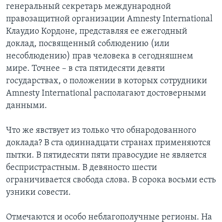
генеральный секретарь международной
Learning English
правозащитной организации Amnesty International
Клаудио Кордоне, представляя ее ежегодный
доклад, посвященный соблюдению (или
СОЦИАЛЬНЫЕ СЕТИ
несоблюдению) прав человека в сегодняшнем
мире. Точнее – в ста пятидесяти девяти
государствах, о положении в которых сотрудники
Языки
Amnesty International располагают достоверными
данными.
Что же явствует из только что обнародованного
доклада? В ста одиннадцати странах применяются
пытки. В пятидесяти пяти правосудие не является
беспристрастным. В девяносто шести
ограничивается свобода слова. В сорока восьми есть
узники совести.
Отмечаются и особо неблагополучные регионы. На