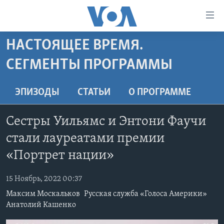
Линки
доступности
Перейти
НАСТОЯЩЕЕ ВРЕМЯ.
на
ГЛАВНОЕ
СЕГМЕНТЫ ПРОГРАММЫ
основной
ПРОГРАММЫ
контент
ПРОЕКТЫ
Перейти
АМЕРИКА
ЭПИЗОДЫ
СТАТЬИ
O ПРОГРАММЕ
к
ЭКСПЕРТИЗА
НОВОСТИ ЗА МИНУТУ
УЧИМ АНГЛИЙСКИЙ
основной
Сестры Уильямс и Энтони Фаучи
ИНТЕРВЬЮ
ИТОГИ
НАША АМЕРИКАНСКАЯ ИСТОРИЯ
навигации
стали лауреатами премии
Перейти
ФАКТЫ ПРОТИВ ФЕЙКОВ
ПОЧЕМУ ЭТО ВАЖНО?
А КАК В АМЕРИКЕ?
в
«Портрет нации»
ЗА СВОБОДУ ПРЕССЫ
ДИСКУССИЯ VOA
АРТЕФАКТЫ
поиск
УЧИМ АНГЛИЙСКИЙ
15 Ноябрь, 2022 00:37
ДЕТАЛИ
АМЕРИКАНСКИЕ ГОРОДКИ
Максим Москальков
Русская служба «Голоса Америки»
ВИДЕО
НЬЮ-ЙОРК NEW YORK
ТЕСТЫ
Анатолий Кашенко
ПОДПИСКА НА НОВОСТИ
АМЕРИКА. БОЛЬШОЕ ПУТЕШЕСТВИЕ