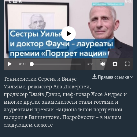
Learning English
СОЦИАЛЬНЫЕ СЕТИ
No media source currently available
Языки
0:00
3:55
Прямая ссылка
Теннисистки Серена и Винус
Уильямс, режиссёр Ава Дюверней,
продюсер Клайв Дэвис, шеф-повар Хосе Андрес и
многие другие знаменитости стали гостями и
лауреатами премии Национальной портретной
галереи в Вашингтоне. Подробности – в нашем
следующем сюжете