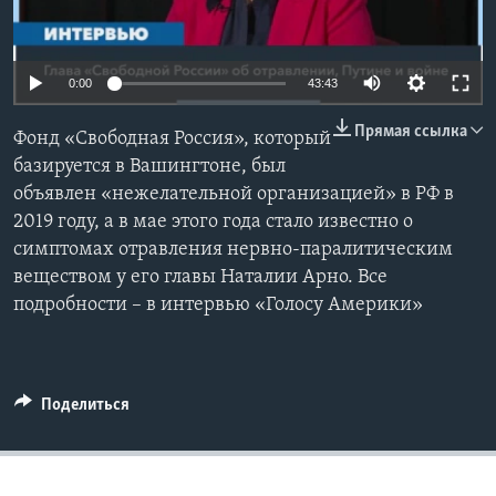
Learning English
0:00
43:43
СОЦИАЛЬНЫЕ СЕТИ
Прямая ссылка
Фонд «Свободная Россия», который
базируется в Вашингтоне, был
объявлен «нежелательной организацией» в РФ в
Языки
2019 году, а в мае этого года стало известно о
симптомах отравления нервно-паралитическим
веществом у его главы Наталии Арно. Все
подробности – в интервью «Голосу Америки»
Поделиться