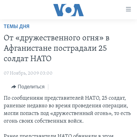
Линки
доступности
Перейти
ТЕМЫ ДНЯ
на
ГЛАВНОЕ
От «дружественного огня» в
основной
ПРОГРАММЫ
контент
Афганистане пострадали 25
ПРОЕКТЫ
Перейти
АМЕРИКА
солдат НАТО
к
ЭКСПЕРТИЗА
НОВОСТИ ЗА МИНУТУ
УЧИМ АНГЛИЙСКИЙ
основной
07 Ноябрь, 2009 03:00
ИНТЕРВЬЮ
ИТОГИ
НАША АМЕРИКАНСКАЯ ИСТОРИЯ
навигации
Перейти
Поделиться
ФАКТЫ ПРОТИВ ФЕЙКОВ
ПОЧЕМУ ЭТО ВАЖНО?
А КАК В АМЕРИКЕ?
в
По сообщениям представителей НАТО, 25 солдат,
ЗА СВОБОДУ ПРЕССЫ
ДИСКУССИЯ VOA
АРТЕФАКТЫ
поиск
раненые недавно во время проведения операции,
УЧИМ АНГЛИЙСКИЙ
ДЕТАЛИ
АМЕРИКАНСКИЕ ГОРОДКИ
могли попасть под «дружественный огонь», то есть
ВИДЕО
огонь своих собственных войск.
НЬЮ-ЙОРК NEW YORK
ТЕСТЫ
ПОДПИСКА НА НОВОСТИ
АМЕРИКА. БОЛЬШОЕ ПУТЕШЕСТВИЕ
Ранее представители НАТО обвиняли в этом