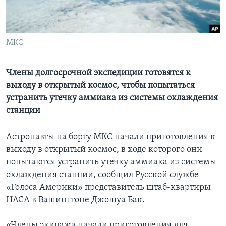
Learning English
МКС
СОЦИАЛЬНЫЕ СЕТИ
Члены долгосрочной экспедиции готовятся к
выходу в открытый космос, чтобы попытаться
Языки
устранить утечку аммиака из системы охлаждения
станции
Астронавты на борту МКС начали приготовления к
выходу в открытый космос, в ходе которого они
попытаются устранить утечку аммиака из системы
охлаждения станции, сообщил Русской службе
«Голоса Америки» представитель штаб-квартиры
НАСА в Вашингтоне Джошуа Бак.
«Члены экипажа начали приготовления для