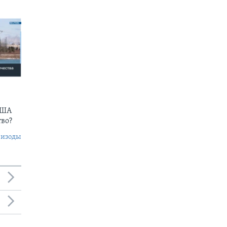
США
тво?
пизоды