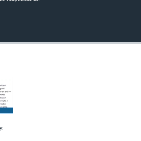
EMBED
у: